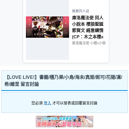
推薦同人誌
庫洛魔法使 同人
小說本 櫻狼聖誕
節賀文 綣意繾情
(CP：木之本櫻x
李小狼)
庫洛魔法使 小櫻x小狼
【LOVE LIVE!】書籤/穗乃果/小鳥/海未/真姬/妮可/花陽/凜/
希/繪里 留言討論
您必須
登入
才可以發表或回覆留言討論