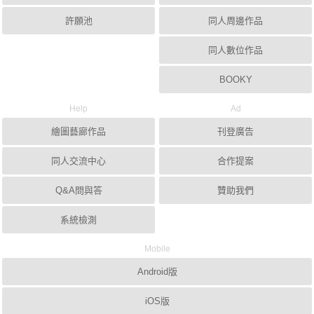
許願池
同人周邊作品
同人數位作品
BOOKY
Help
Ad
繪圖藝廊作品
刊登廣告
同人交流中心
合作提案
Q&A問與答
贊助我們
系統檢測
Mobile
Android版
iOS版