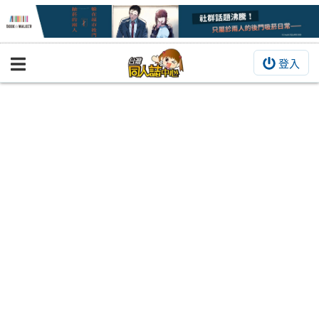
登入
BOOKY書集倉庫
同人作品
同人誌
同人周邊
同人數位作品
活動&消息
同人誌活動
最新消息
同人相關店家
宣傳&交流