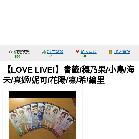
同人社團
工作委託
同人宣傳看板
繪圖藝廊
瀏覽次數
跟它說讚
加入喜愛
加入筆記
交流中心
+1
+0
954
攤位轉讓區
【LOVE LIVE!】書籤/穗乃果/小鳥/海
會員功能選單
未/真姬/妮可/花陽/凜/希/繪里
會員中心
註冊會員
登入