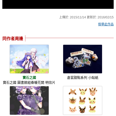
上傳於:
2015/11/14
更新於:
2016/02/15
檢舉此作品
同作者周邊
寶石之國
倉鼠甜點系列 小貼紙
寶石之國 圖書館組春暖花開 明信片