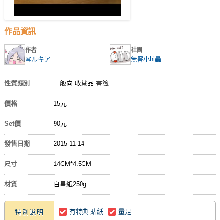
作品資訊
作者
社團
雪ルキア
無害小hi蟲
性質類別
一般向 收藏品 書籤
價格
15元
Set價
90元
發售日期
2015-11-14
尺寸
14CM*4.5CM
材質
白星紙250g
有特典 貼紙
量足
特別說明