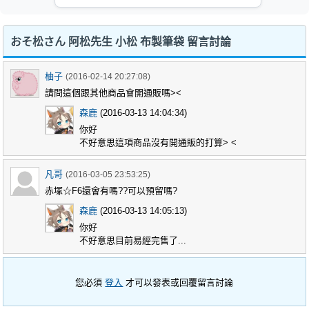
おそ松さん 阿松先生 小松 布製筆袋 留言討論
柚子
(2016-02-14 20:27:08)
請問這個跟其他商品會開通販嗎><
森鹿
(2016-03-13 14:04:34)
你好
不好意思這項商品沒有開通販的打算> <
凡哥
(2016-03-05 23:53:25)
赤塚☆F6還會有嗎??可以預留嗎?
森鹿
(2016-03-13 14:05:13)
你好
不好意思目前易經完售了...
您必須
登入
才可以發表或回覆留言討論