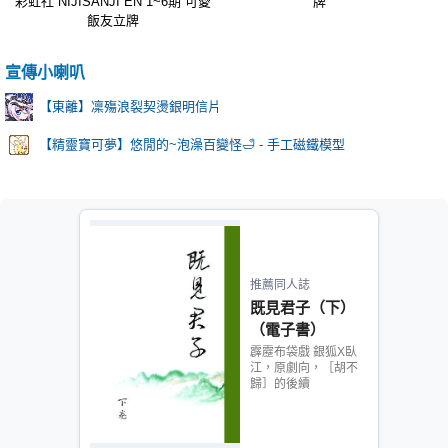
彩虹社 NIJISANJI EN 1~6期 可愛
牌
飯友立牌
宣傳小喇叭
【東離】凜殤浪裂契燙銀明信片
【精靈寶可夢】悠閒的~泡澡百變怪🛁 - 手工磁鐵模型
推薦同人誌
既見君子（下）
（電子書）
霹靂布袋戲 銀狐X臥
江，原劇向，［胡不
歸］的後續