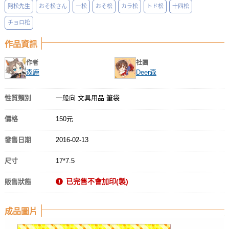
阿松先生
おそ松さん
一松
おそ松
カラ松
トド松
十四松
チョロ松
作品資訊
作者
社團
森鹿
Deer森
性質類別
一般向 文具用品 筆袋
價格
150元
發售日期
2016-02-13
尺寸
17*7.5
已完售不會加印(製)
販售狀態
成品圖片