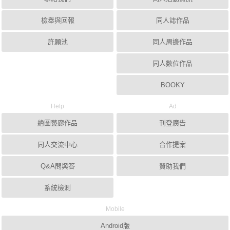
檢舉與回報
同人誌作品
許願池
同人周邊作品
同人數位作品
BOOKY
Help
Ad
繪圖藝廊作品
刊登廣告
同人交流中心
合作提案
Q&A問與答
贊助我們
系統檢測
Mobile
Android版