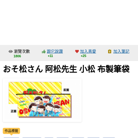
同人社團
工作委託
同人宣傳看板
繪圖藝廊
瀏覽次數
跟它說讚
加入喜愛
加入筆記
交流中心
+11
+25
1806
攤位轉讓區
おそ松さん 阿松先生 小松 布製筆袋
會員功能選單
會員中心
註冊會員
登入
作品標籤