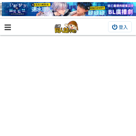
登入
BOOKY書集倉庫
同人作品
同人誌
同人周邊
同人數位作品
活動&消息
同人誌活動
最新消息
同人相關店家
宣傳&交流