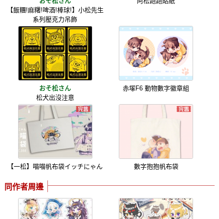
おそ松さん
阿松跑跑貼紙
【飯糰!麻糬!啤酒!棒球!】小松先生
系列壓克力吊飾
おそ松さん
赤塚F6 動物數字徽章組
松犬出沒注意
【一松】喵喵帆布袋イッチにゃん
數字抱抱帆布袋
同作者周邊