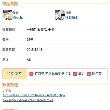
作品資訊
作者
社團
Minight
征戰騎士
性質類別
一般向 收藏品 小卡
價格
15元
發售日期
2015-12-18
尺寸
A6
有特典 刀劍亂舞明信片*1
量少
附包裝
特別說明
販售管道
通販
http://class.ruten.com.tw/user/index00.php?
s=xsw9638&d=4689395&o=0&m=1