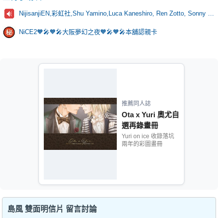
NijisanjiEN,彩虹社,Shu Yamino,Luca Kaneshiro, Ren Zotto, Sonny Brisko, NOVA, にじさんじ
NiCE2🧡🎤🧡🎤大阪夢幻之夜🧡🎤🧡🎤本舖認親卡
推薦同人誌
Ota x Yuri 奧尤自
選再錄畫冊
Yuri on ice 收錄落坑
兩年的彩圖畫冊
島風 雙面明信片 留言討論