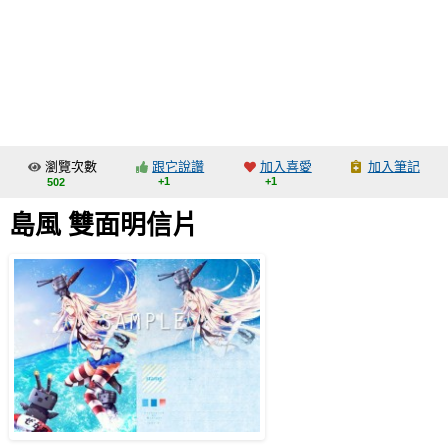
同人社團
工作委託
同人宣傳看板
繪圖藝廊
瀏覽次數
跟它說讚
加入喜愛
加入筆記
交流中心
+1
+1
502
攤位轉讓區
島風 雙面明信片
會員功能選單
會員中心
註冊會員
登入