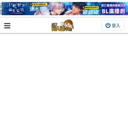
登入
BOOKY書集倉庫
同人作品
同人誌
同人周邊
同人數位作品
活動&消息
同人誌活動
最新消息
同人相關店家
宣傳&交流