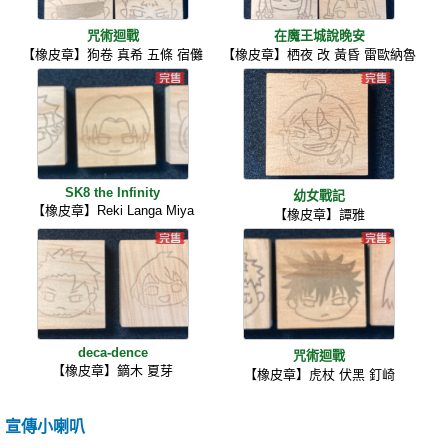
咒術迴戰
在魔王城說晚安
【橡皮章】狗卷 真希 五條 宿儺
【橡皮章】栖夜 改 黃昏 雷歐納魯
SK8 the Infinity
幼女戰記
【橡皮章】Reki Langa Miya
【橡皮章】譚雅
deca-dence
咒術迴戰
【橡皮章】鏑木 夏芽
【橡皮章】虎杖 伏黑 釘崎
宣傳小喇叭