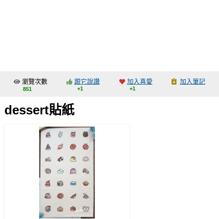
同人社團
工作委託
同人宣傳看板
繪圖藝廊
瀏覽次數
跟它說讚
加入喜愛
加入筆記
交流中心
+1
+1
851
攤位轉讓區
dessert貼紙
會員功能選單
會員中心
註冊會員
登入