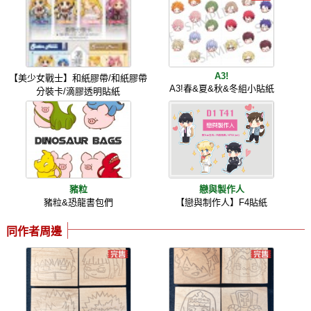
A3!
【美少女戰士】和紙膠帶/和紙膠帶
A3!春&夏&秋&冬組小貼紙
分裝卡/滴膠透明貼紙
豬粒
戀與製作人
豬粒&恐龍書包們
【戀與制作人】F4貼紙
同作者周邊