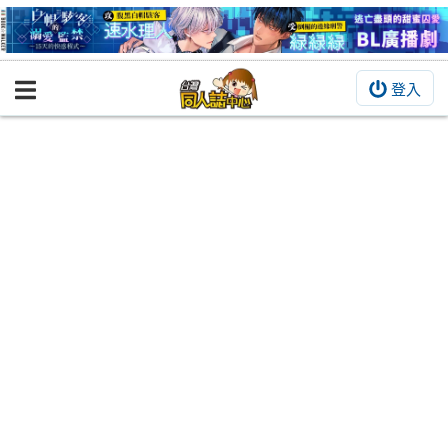
登入
BOOKY書集倉庫
同人作品
同人誌
同人周邊
同人數位作品
活動&消息
同人誌活動
最新消息
同人相關店家
宣傳&交流