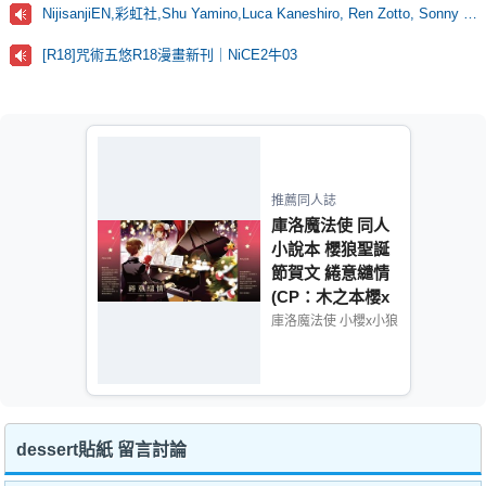
NijisanjiEN,彩虹社,Shu Yamino,Luca Kaneshiro, Ren Zotto, Sonny Brisko, NOVA, にじさんじ
[R18]咒術五悠R18漫畫新刊｜NiCE2牛03
推薦同人誌
庫洛魔法使 同人
小說本 櫻狼聖誕
節賀文 綣意繾情
(CP：木之本櫻x
李小狼)
庫洛魔法使 小櫻x小狼
dessert貼紙 留言討論