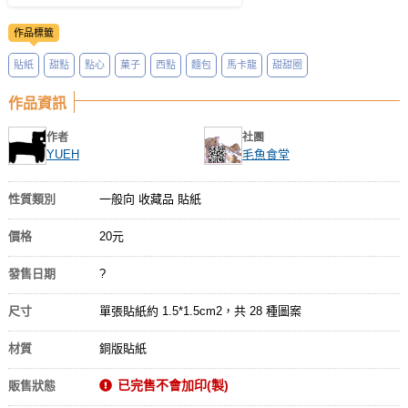
作品標籤
貼紙
甜點
點心
菓子
西點
麵包
馬卡龍
甜甜圈
作品資訊
作者
社團
YUEH
毛魚食堂
性質類別
一般向 收藏品 貼紙
價格
20元
發售日期
?
尺寸
單張貼紙約 1.5*1.5cm2，共 28 種圖案
材質
銅版貼紙
已完售不會加印(製)
販售狀態