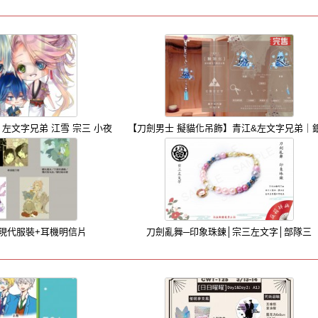
 左文字兄弟 江雪 宗三 小夜
【刀劍男士 擬貓化吊飾】青江&左文字兄弟｜
 現代服裝+耳機明信片
刀劍亂舞─印象珠鍊│宗三左文字│部隊三