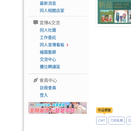
最新消息
同人相關店家
宣傳&交流
同人社團
工作委託
同人宣傳看板
3
繪圖藝廊
交流中心
攤位轉讓區
會員中心
註冊會員
登入
作品標籤
CWT
刀劍亂舞