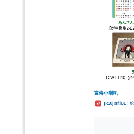
あんさん
【群星聚集2-
【CWT-T23】(
宣傳小喇叭
[R18]原創BL！