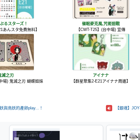
ぶるスターズ！
催眠麥克風,咒術迴戰
E21あんスタ免費無料】
【CWT-T25】(台中場) 宣傳
鬼滅之刃
アイナナ
台中場) 鬼滅之刃 蝴蝶姐妹
【群星聚集2-E21アイナナ周邊】
蛇妖與鳥妖的產卵play...！
【銀魂】JOY