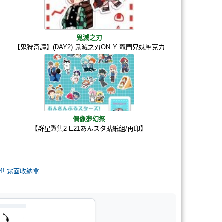
鬼滅之刃
【鬼狩奇譚】(DAY2) 鬼滅之刃ONLY 竈門兄妹壓克力
偶像夢幻祭
【群星聚集2-E21あんスタ貼紙組/再印】
4! 霧面收納盒