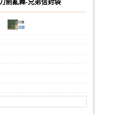
12]刀劍亂舞-兄弟信封袋
社團
泡麵