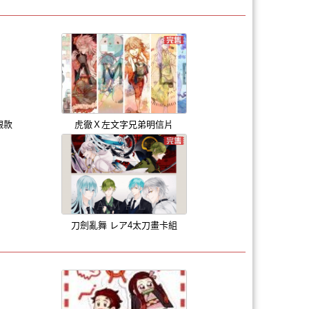
銀款
虎徹Ｘ左文字兄弟明信片
刀劍亂舞 レア4太刀畫卡組