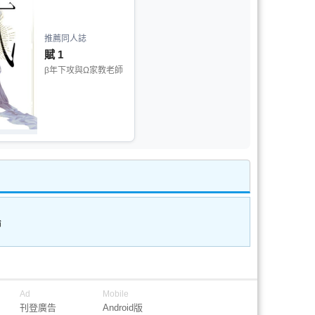
推薦同人誌
賦 1
β年下攻與Ω家教老師
論
Ad
Mobile
刊登廣告
Android版