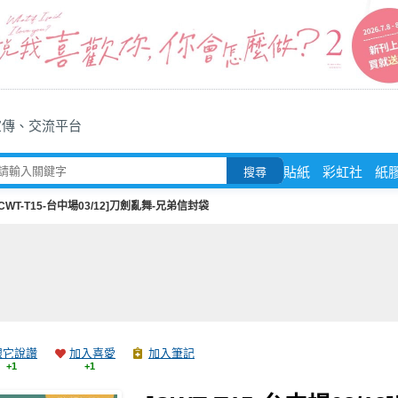
宣傳、交流平台
貼紙
彩虹社
紙
搜尋
[CWT-T15-台中場03/12]刀劍亂舞-兄弟信封袋
跟它說讚
加入喜愛
加入筆記
+1
+1