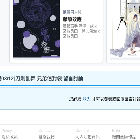
推薦同人誌
藤原效應
灌籃高手 深津一成 x
宮城良田 + 澤北榮治 x
宮城良田
中場03/12]刀劍亂舞-兄弟信封袋 留言討論
您必須
登入
才可以發表或回覆留言討
Policy
Contact
Content
Help
隱私政策
聯絡我們
同人活動資訊
繪圖藝廊作品