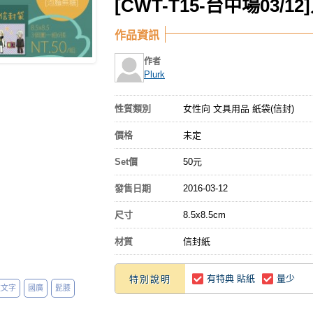
[CWT-T15-台中場03/
作品資訊
作者
Plurk
性質類別
女性向 文具用品 紙袋(信封)
價格
未定
Set價
50元
發售日期
2016-03-12
尺寸
8.5x8.5cm
材質
信封紙
有特典 貼紙
量少
特別說明
左文字
國廣
髭膝