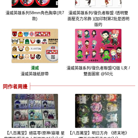
漫威英雄系列58mm角色胸章(共7
漫威英雄系列/復仇者聯盟 /透明雙
款)
面壓克力吊飾 )(加印制第2批是透明
版的
漫威
漫威英雄系列/復仇者聯盟/Q版 L夾 /
漫威英雄紙膠帶
雙面圖案 @50元
同作者周邊
【八百萬堂】絕區零/原神/崩壊 星
【八百萬堂】明日方舟 《終末地》