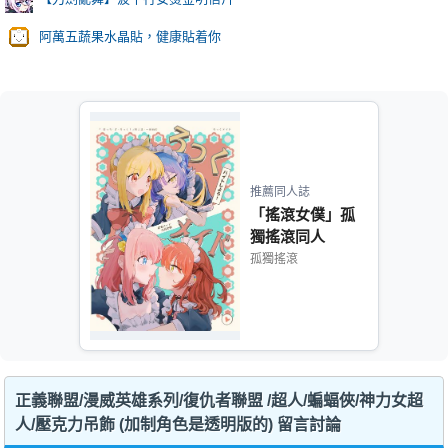
阿萬五蔬果水晶貼，健康貼着你
推薦同人誌
「搖滾女僕」孤
獨搖滾同人
孤獨搖滾
正義聯盟/漫威英雄系列/復仇者聯盟 /超人/蝙蝠俠/神力女超
人/壓克力吊飾 (加制角色是透明版的) 留言討論