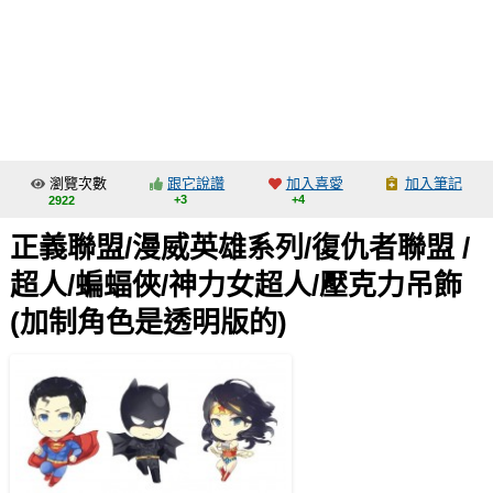
同人社團
工作委託
同人宣傳看板
繪圖藝廊
瀏覽次數
跟它說讚
加入喜愛
加入筆記
交流中心
+3
+4
2922
攤位轉讓區
正義聯盟/漫威英雄系列/復仇者聯盟 /
會員功能選單
超人/蝙蝠俠/神力女超人/壓克力吊飾
會員中心
(加制角色是透明版的)
註冊會員
登入