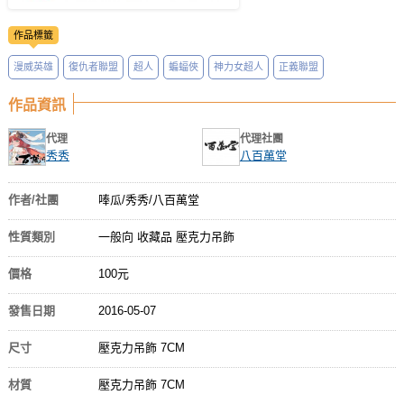
作品標籤
漫威英雄
復仇者聯盟
超人
蝙蝠俠
神力女超人
正義聯盟
作品資訊
代理
代理社團
秀秀
八百萬堂
作者/社團
唪瓜/秀秀/八百萬堂
性質類別
一般向 收藏品 壓克力吊飾
價格
100元
發售日期
2016-05-07
尺寸
壓克力吊飾 7CM
材質
壓克力吊飾 7CM