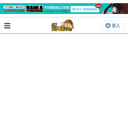
登入
BOOKY書集倉庫
同人作品
同人誌
同人周邊
同人數位作品
活動&消息
同人誌活動
最新消息
同人相關店家
宣傳&交流