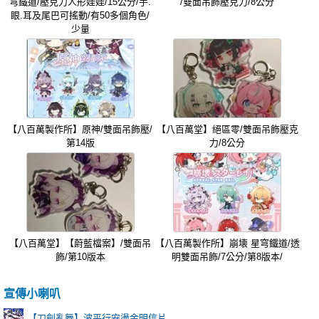
穹鐵道/壓克力人形娃娃/15公分/手.
/雙面吊飾壓克力/8公分
眼.耳及尾巴可搖動/有50多個角色/
少量
【八百萬製作所】原神/雙面吊飾壓/
【八百萬堂】絕區零/雙面吊飾壓克
第14版
力/8公分
【八百萬堂】【蔚藍檔案】/雙面吊
【八百萬製作所】崩壊 星穹鐵道/透
飾/第10版本
明雙面吊飾/7公分/第8版本/
宣傳小喇叭
【刀劍亂舞】波平行安燙金明信片