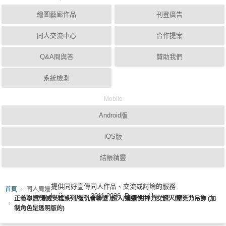
繪圖藝廊作品
刊登廣告
同人交流中心
合作提案
Q&A問與答
贊助我們
系統檢測
Mobile
Android版
iOS版
結帳精靈
提供同好宣傳同人作品、交流或討論的服務
首頁
同人周邊
www.doujin.com.tw 2011-2026, Powered by wsmwason
正義聯盟/漫威英雄系列/復仇者聯盟 /超人/蝙蝠俠/神力女超人/壓克力吊飾 (加
制角色是透明版的)