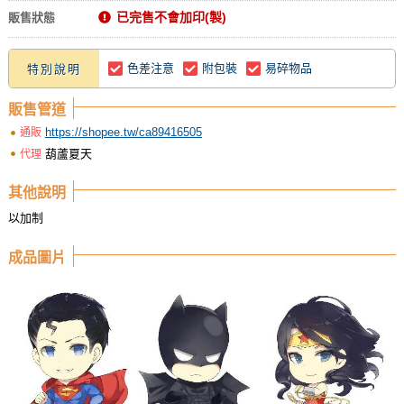
已完售不會加印(製)
販售狀態
色差注意
附包裝
易碎物品
特別說明
販售管道
https://shopee.tw/ca89416505
通販
葫蘆夏天
代理
其他說明
以加制
成品圖片