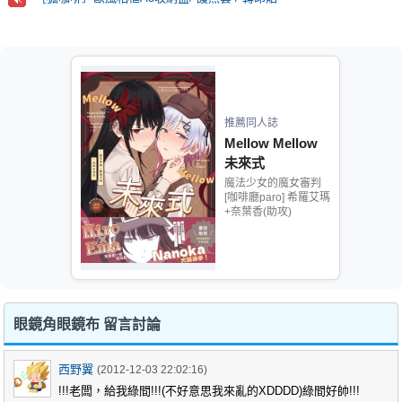
推薦同人誌
Mellow Mellow
未來式
魔法少女的魔女審判
[咖啡廳paro] 希羅艾瑪
+奈葉香(助攻)
眼鏡角眼鏡布 留言討論
西野翼
(2012-12-03 22:02:16)
!!!老闆，給我綠間!!!(不好意思我來亂的XDDDD)綠間好帥!!!