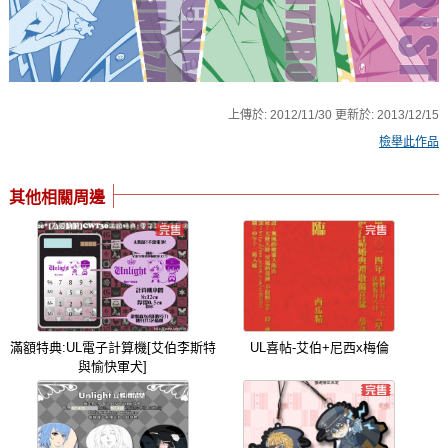
上傳於:
2012/11/30
更新於:
2013/12/15
檢舉此作品
其他相關周邊
滿額特典:UL電子計算機[艾伯李斯特
UL喜帖-艾伯+尼西x梅倫
與愉快軍犬]