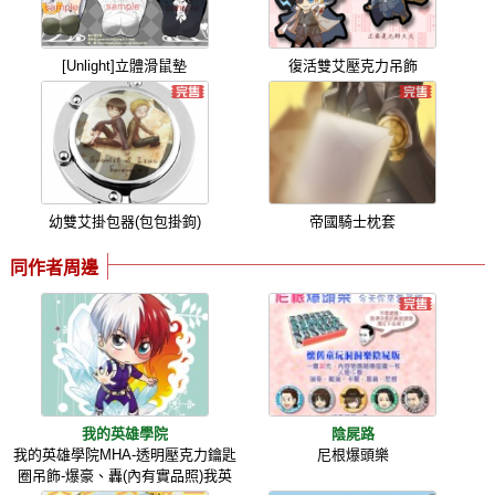
[Unlight]立體滑鼠墊
復活雙艾壓克力吊飾
幼雙艾掛包器(包包掛鉤)
帝國騎士枕套
同作者周邊
我的英雄學院
陰屍路
我的英雄學院MHA-透明壓克力鑰匙
尼根爆頭樂
圈吊飾-爆豪、轟(內有實品照)我英