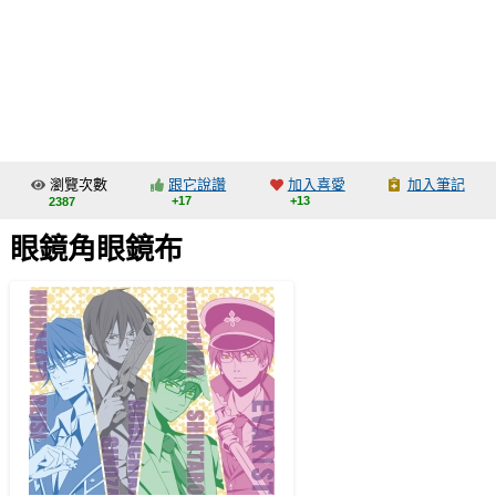
同人社團
工作委託
同人宣傳看板
繪圖藝廊
瀏覽次數
跟它說讚
加入喜愛
加入筆記
交流中心
+17
+13
2387
攤位轉讓區
眼鏡角眼鏡布
會員功能選單
會員中心
註冊會員
登入