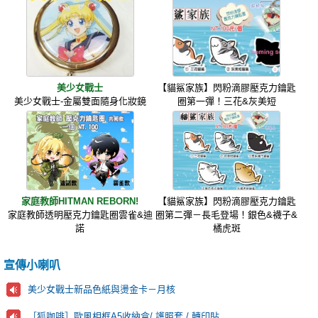
美少女戰士
【貓鯊家族】閃粉滴膠壓克力鑰匙
美少女戰士-金屬雙面隨身化妝鏡
圈第一彈！三花&灰美短
家庭教師HITMAN REBORN!
【貓鯊家族】閃粉滴膠壓克力鑰匙
家庭教師透明壓克力鑰匙圈雲雀&迪
圈第二彈－長毛登場！銀色&襪子&
諾
橘虎斑
宣傳小喇叭
美少女戰士新品色紙與燙金卡－月核
［狐咖啡］歐風相框A5收納盒/ 護照套 / 轉印貼