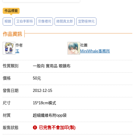
作品標籤
眼鏡
艾伯李斯特
宗像禮司
綠間真太郎
宜野座伸元
作品資訊
作者
社團
玉
MiniWhale事務所
性質類別
一般向 實用品 眼鏡布
價格
50元
發售日期
2012-12-15
尺寸
15*18cm橫式
材質
超細纖維布附opp袋
已完售不會加印(製)
販售狀態