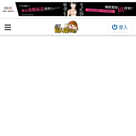
登入
BOOKY書集倉庫
同人作品
同人誌
同人周邊
同人數位作品
活動&消息
同人誌活動
最新消息
同人相關店家
宣傳&交流