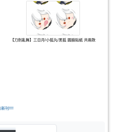
【刀劍亂舞】三日月/小狐丸/黑狐 圓臉貼紙 共兩款
新刊!!!!