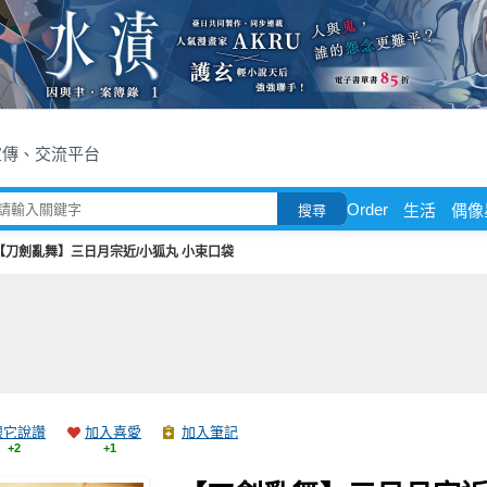
宣傳、交流平台
Order
生活
偶像
搜尋
【刀劍亂舞】三日月宗近/小狐丸 小束口袋
跟它說讚
加入喜愛
加入筆記
+2
+1