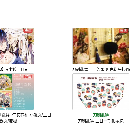
43】●小狐三日●
刀劍亂舞－三条家 角色衍生掛飾
劍亂舞--午安抱枕-小狐丸/三日
刀劍亂舞
/鶴丸/雙狐
刀劍亂舞 三日一期化妝包