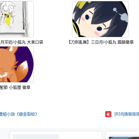
月宗近/小狐丸 大束口袋
【刀劍亂舞】三日月/小狐丸 圓臉徽章
萬聖節 小狐狸 徽章
舞紅塵組小說《綴金裂紋》
[R18]換裝娃娃