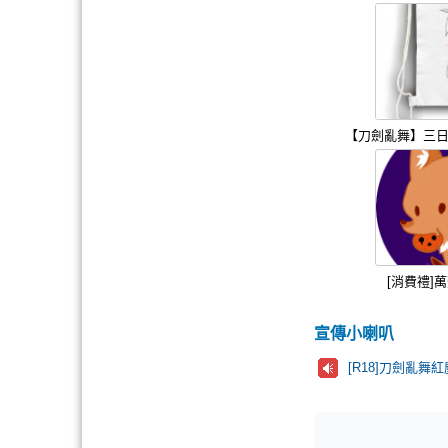
【刀劍亂舞】三日
[消費禮]
宣傳小喇叭
[R18]刀劍亂