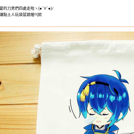
的刀男們四處走啦ヽ(●´∀`●)ﾉ
黏土人玩袋鼠跳喔!!(欸