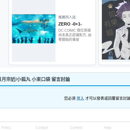
推薦同人誌
ZERO -0+1-
DC COMIC 兩位英雄
尚未真正認識對方, 由
零開始的事故
月宗近/小狐丸 小束口袋 留言討論
您必須
登入
才可以發表或回覆留言討
Policy
Contact
Content
Help