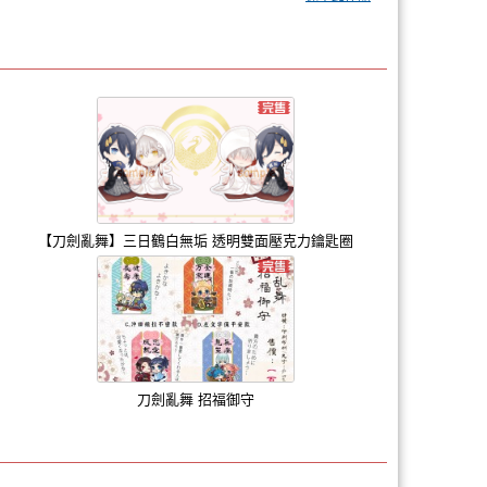
【刀劍亂舞】三日鶴白無垢 透明雙面壓克力鑰匙圈
刀劍亂舞 招福御守