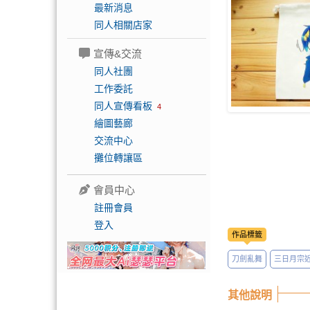
最新消息
同人相關店家
宣傳&交流
同人社團
工作委託
同人宣傳看板
4
繪圖藝廊
交流中心
攤位轉讓區
會員中心
註冊會員
登入
作品標籤
刀劍亂舞
三日月宗
其他說明