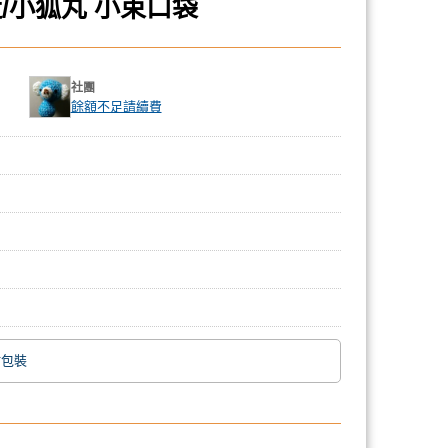
/小狐丸 小束口袋
社團
餘額不足請續費
附包裝