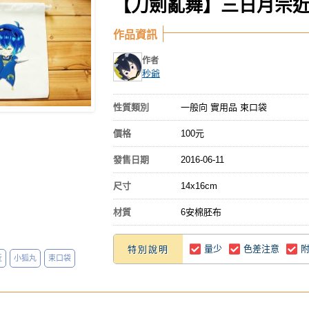
【刀劍亂舞】三日月宗近
作品資訊
作者
秒爺
性質類別
一般向 實用品 束口袋
價格
100元
發售日期
2016-06-11
尺寸
14x16cm
材質
6安棉胚布
量少
色差注意
特別說明
近
小狐丸
束口袋