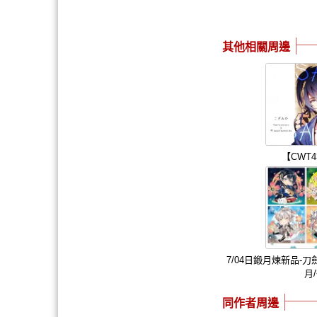
其他相關周邊
【CWT
7/04日鍛月煉新品-刀
月
同作者周邊