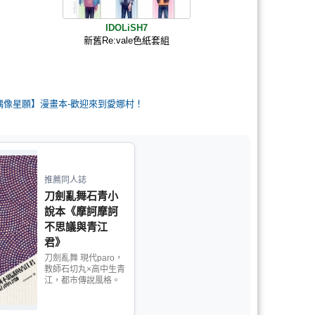
IDOLiSH7
新舊Re:vale色紙套組
H7偶像星願】漫畫本-歡迎來到愛娜村！
推薦同人誌
刀劍亂舞石青小
說本《摩訶摩訶
不思議與青江
君》
刀劍亂舞 現代paro，
教師石切丸×高中生青
江，都市傳說風格。