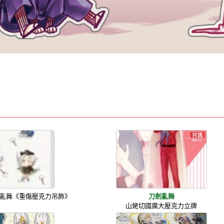
亂舞《重傷壓克力吊飾》
刀劍亂舞
山姥切國廣大壓克力立牌