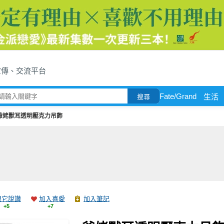
宣傳、交流平台
Fate/Grand
生活
搜尋
爺姥獸耳透明壓克力吊飾
跟它說讚
加入喜愛
加入筆記
+5
+7