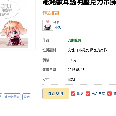
爺姥獸耳透明壓克力吊
作品資訊
作者
INKU
作品
刀劍亂舞
性質類別
女性向 收藏品 壓克力吊飾
價格
100元
發售日期
2016-08-13
尺寸
5CM
量少
色差注意
特別說明
近
山姥切國廣
爺姥