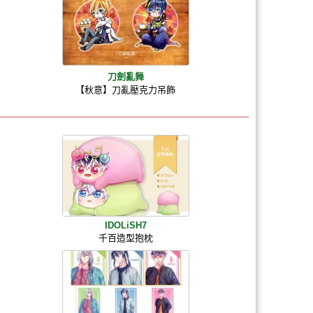
刀劍亂舞
【秋意】刀亂壓克力吊飾
IDOLiSH7
千百造型抱枕