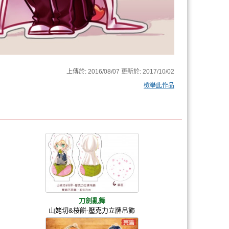
上傳於:
2016/08/07
更新於:
2017/10/02
檢舉此作品
刀劍亂舞
山姥切&桜餅-壓克力立牌吊飾