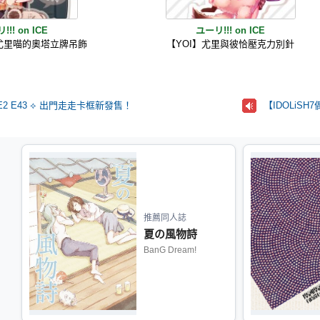
!! on ICE
ユーリ!!! on ICE
尤里喵的奧塔立牌吊飾
【YOI】尤里與彼恰壓克力別針
E2 E43 ⟡ 出門走走卡框新發售！
【IDOLiS
推薦同人誌
夏の風物詩
BanG Dream!