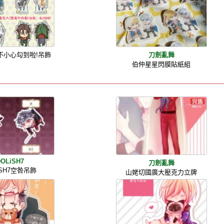
]不小心勾到啦!吊飾
刀劍亂舞
伯仲星星閃膜貼紙組
DOLiSH7
刀劍亂舞
iSH7空咎吊飾
山姥切國廣大壓克力立牌