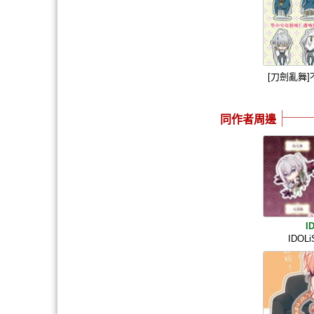
[刀劍亂舞
同作者周邊
I
IDOL