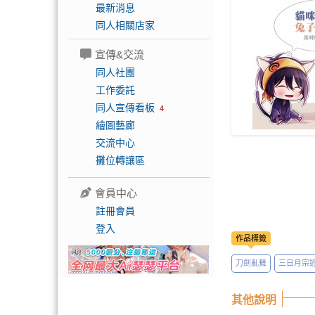
最新消息
同人相關店家
宣傳&交流
同人社團
工作委託
同人宣傳看板
4
繪圖藝廊
交流中心
攤位轉讓區
會員中心
註冊會員
登入
作品標籤
刀劍亂舞
三日月宗
其他說明