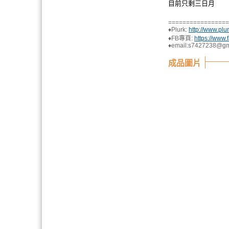
目前只剩三日月
=================
♦Plurk:
http://www.pl
♦FB專頁:
https://www
♦email:
s7427238@gm
成品圖片