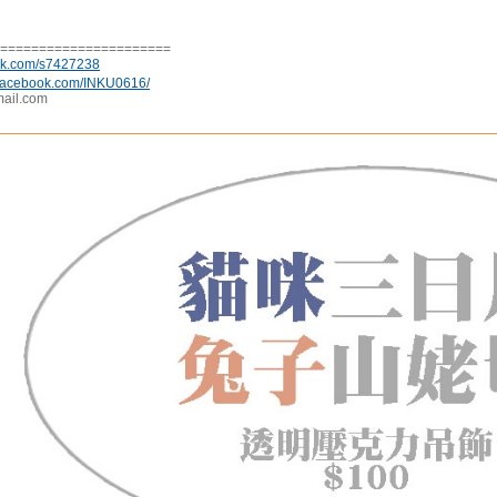
======================
urk.com/s7427238
.facebook.com/INKU0616/
ail.com