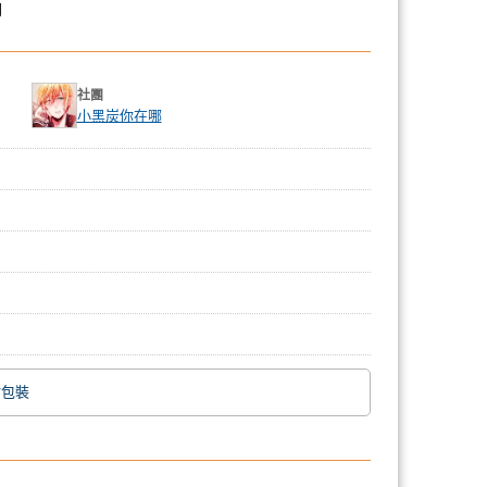
飾
社團
小黑炭你在哪
附包裝