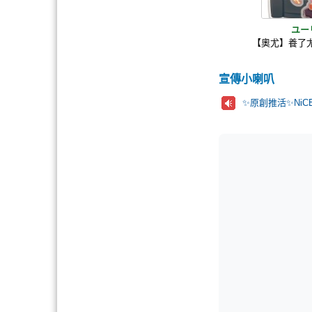
ユーリ!
【奧尤】養了
宣傳小喇叭
✨原創推活✨NiC