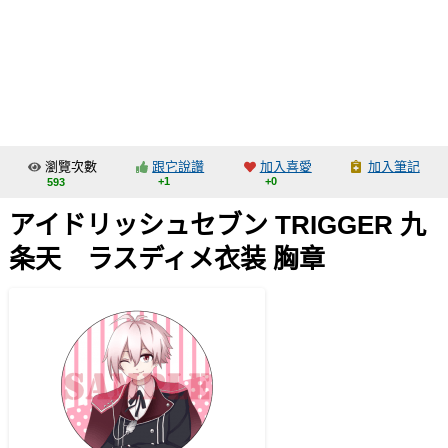
同人社團
工作委託
同人宣傳看板
繪圖藝廊
瀏覽次數
跟它說讚
加入喜愛
加入筆記
交流中心
+1
+0
593
攤位轉讓區
アイドリッシュセブン TRIGGER 九
會員功能選單
条天 ラスディメ衣装 胸章
會員中心
註冊會員
登入