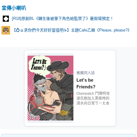
宣傳小喇叭
[R18]原創BL《轉生後被筆下角色給監禁了》暑假場預定！
【💍🍙求你們今天好好當值吧☕️】主題Cafe乙棘《Please, please?》
推薦同人誌
Let's be
Friends?
Overwatch 鬥陣特攻
源氏剛加入黑衛時的
清水向日常ㄎㄧㄤ本