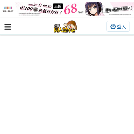
登入
BOOKY書集倉庫
同人作品
同人誌
同人周邊
同人數位作品
活動&消息
同人誌活動
最新消息
同人相關店家
宣傳&交流