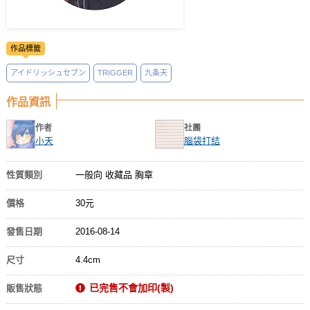
作品標籤
アイドリッシュセブン
TRIGGER
九条天
作品資訊
作者
社團
小天
腦袋打結
性質類別
一般向 收藏品 胸章
價格
30元
發售日期
2016-08-14
尺寸
4.4cm
已完售不會加印(製)
販售狀態