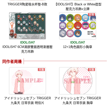
TRIGGER陶瓷吸水杯墊-B款
【IDOLiSH7】Black or White造型
壓克力吊飾x立牌
IDOLiSH7
IDOLiSH7
IDOLiSH7 6CM滴膠雙面透明漸層壓
12+1角色圓形小胸章
克力吊飾
同作者周邊
アイドリッシュセブン TRIGGER
アイドリッシュセブン TRIGGER
九条天 日常衣装 明信片
九条天 日常衣装 胸章