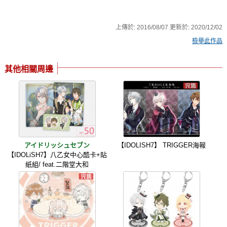
上傳於:
2016/08/07
更新於:
2020/12/02
檢舉此作品
其他相關周邊
アイドリッシュセブン
【IDOLISH7】 TRIGGER海報
【IDOLiSH7】八乙女中心酷卡+貼
紙組/ feat.二階堂大和