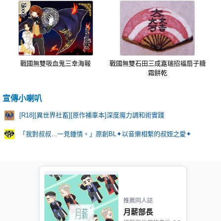
戰國無雙吸血鬼三幸海報
戰國無雙石田三成嘉瑞招福扇子糖
霜餅乾
宣傳小喇叭
[R18][異世界社畜][原作補車本]深度魔力調和術實踐
「我對叔叔...一見鍾情。」原創BL✦以音樂相繫的叔姪之愛✦
推薦同人誌
月薪部長