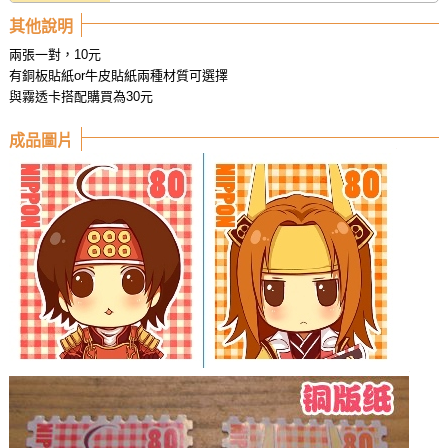
其他說明
兩張一對，10元
有銅板貼紙or牛皮貼紙兩種材質可選擇
與霧透卡搭配購買為30元
成品圖片