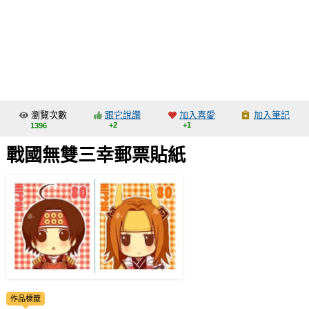
同人社團
工作委託
同人宣傳看板
繪圖藝廊
瀏覽次數
跟它說讚
加入喜愛
加入筆記
交流中心
+2
+1
1396
攤位轉讓區
戰國無雙三幸郵票貼紙
會員功能選單
會員中心
註冊會員
登入
作品標籤