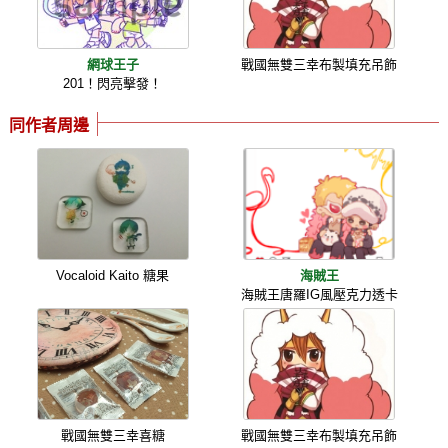
網球王子
戰國無雙三幸布製填充吊飾
201！閃亮擊發！
同作者周邊
Vocaloid Kaito 糖果
海賊王
海賊王唐羅IG風壓克力透卡
戰國無雙三幸喜糖
戰國無雙三幸布製填充吊飾