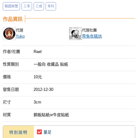
戰國無雙
三幸
三成
幸村
作品資訊
代理
代理社團
Yuko
雪兔年糕坊
作者/社團
Rael
性質類別
一般向 收藏品 貼紙
價格
10元
發售日期
2012-12-30
尺寸
3cm
材質
銅板貼紙or牛皮貼紙
量足
特別說明