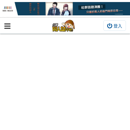
登入
BOOKY書集倉庫
同人作品
同人誌
同人周邊
同人數位作品
活動&消息
同人誌活動
最新消息
同人相關店家
宣傳&交流