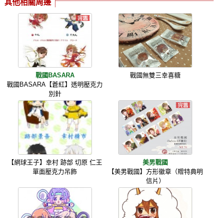
其他相關周邊
戰國BASARA
戰國無雙三幸喜糖
戰國BASARA【蒼紅】透明壓克力
別針
【網球王子】幸村 跡部 切原 仁王
美男戰國
單面壓克力吊飾
【美男戰國】方形徽章（贈特典明
信片）