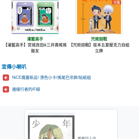
灌籃高手
咒術迴戰
【灌籃高手】宮城良田&三井壽搖搖
【咒術迴戰】祓本五夏壓克力自組
飯友
立牌
宣傳小喇叭
NiCE魔審新品! 燙色小卡/搖尾巴吊飾/貼紙組
邊緣行者的IF線
推薦同人誌