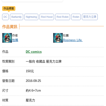
作品標籤
DC
Batfamily
Nightwing
Red Hood
Red Robin
Robin
壓克力立牌
作品資訊
作者
社團
怡醬
Rosiness Life.
作品
DC comics
性質類別
一般向 收藏品 壓克力立牌
價格
150元
發售日期
2016-09-25
尺寸
約4.6×7cm
材質
壓克力