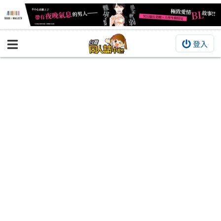
登入
BOOKY書集倉庫
同人作品
同人誌
同人周邊
同人數位作品
活動&消息
同人誌活動
最新消息
同人相關店家
宣傳&交流