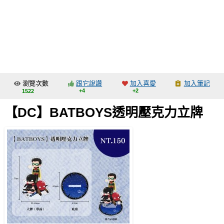
同人社團
工作委託
同人宣傳看板
繪圖藝廊
瀏覽次數
跟它說讚
加入喜愛
加入筆記
交流中心
+4
+2
1522
攤位轉讓區
【DC】BATBOYS透明壓克力立牌
會員功能選單
會員中心
註冊會員
登入