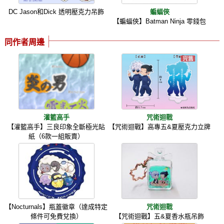
DC Jason和Dick 透明壓克力吊飾
蝙蝠俠
【蝙蝠俠】Batman Ninja 零錢包
同作者周邊
灌籃高手
咒術迴戰
【灌籃高手】三良印象全斷極光貼
【咒術迴戰】高專五&夏壓克力立牌
紙（6款一組販賣）
【Nocturnals】瓶蓋徽章（達成特定
咒術迴戰
條件可免費兌換）
【咒術迴戰】五&夏香水瓶吊飾