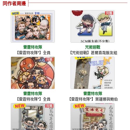
同作者周邊
雷霆特攻隊
咒術迴戰
【雷霆特攻隊*】全員
【咒術迴戰】甚爾直哉飯友組
雷霆特攻隊
雷霆特攻隊
【雷霆特攻隊*】全員
【雷霆特攻隊*】葉蓮娜與鮑伯