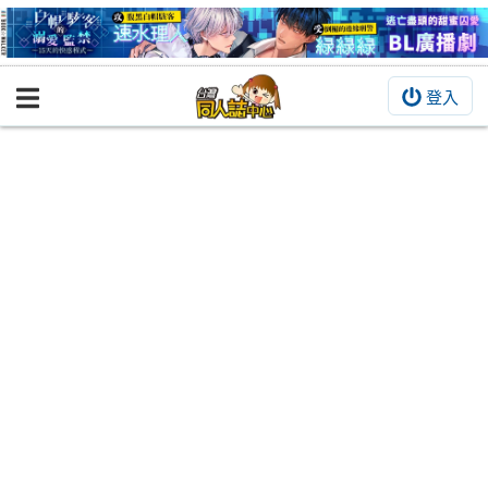
登入
BOOKY書集倉庫
同人作品
同人誌
同人周邊
同人數位作品
活動&消息
同人誌活動
最新消息
同人相關店家
宣傳&交流