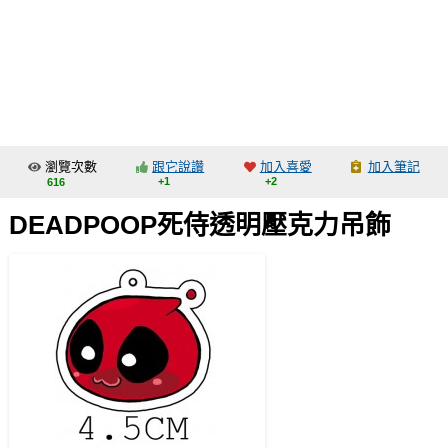
同人社團
工作委託
同人宣傳看板
繪圖藝廊
瀏覽次數
跟它說讚
加入喜愛
加入筆記
交流中心
+1
+2
616
攤位轉讓區
DEADPOOP死侍透明壓克力吊飾
會員功能選單
會員中心
註冊會員
登入