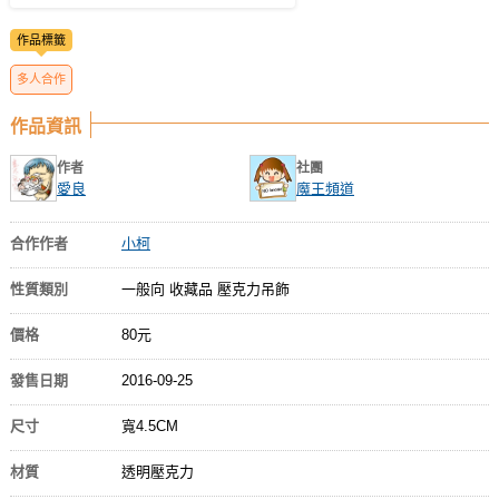
作品標籤
多人合作
作品資訊
作者
社團
愛良
魔王頻道
合作作者
小柯
性質類別
一般向 收藏品 壓克力吊飾
價格
80元
發售日期
2016-09-25
尺寸
寬4.5CM
材質
透明壓克力