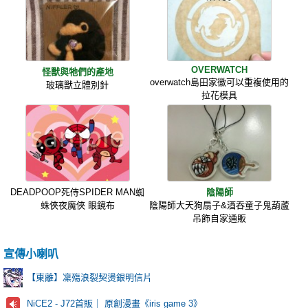
OVERWATCH
怪獸與牠們的產地
overwatch島田家徽可以重複使用的
玻璃獸立體別針
拉花模具
DEADPOOP死侍SPIDER MAN蜘
陰陽師
蛛俠夜魔俠 眼鏡布
陰陽師大天狗扇子&酒吞童子鬼葫蘆
吊飾自家通販
宣傳小喇叭
【東離】凜殤浪裂契燙銀明信片
NiCE2 - J72首販｜ 原創漫畫《iris game 3》