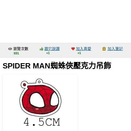
同人社團
工作委託
同人宣傳看板
繪圖藝廊
瀏覽次數
跟它說讚
加入喜愛
加入筆記
交流中心
+1
+1
691
攤位轉讓區
SPIDER MAN蜘蛛俠壓克力吊飾
會員功能選單
會員中心
註冊會員
登入