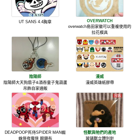
OVERWATCH
UT SANS 4.4胸章
overwatch島田家徽可以重複使用的
拉花模具
陰陽師
漫威
陰陽師大天狗扇子&酒吞童子鬼葫蘆
漫威英雄紙膠帶
吊飾自家通販
DEADPOOP死侍SPIDER MAN蜘
怪獸與牠們的產地
蛛俠夜魔俠 眼鏡布
玻璃獸立體別針