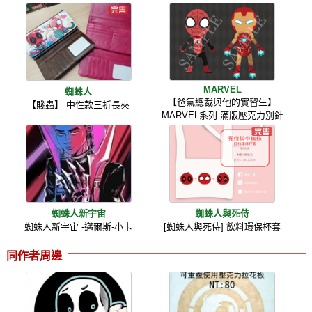
MARVEL
蜘蛛人
【爸氣總裁與他的實習生】
【賤蟲】 中性款三折長夾
MARVEL系列 滿版壓克力別針
蜘蛛人新宇宙
蜘蛛人與死侍
蜘蛛人新宇宙 -邁爾斯-小卡
[蜘蛛人與死侍] 飲料環保杯套
同作者周邊