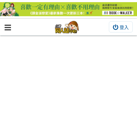
登入
BOOKY書集倉庫
同人作品
同人誌
同人周邊
同人數位作品
活動&消息
同人誌活動
最新消息
同人相關店家
宣傳&交流