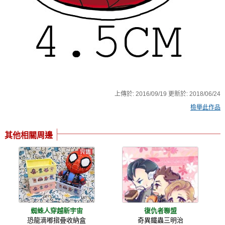
上傳於:
2016/09/19
更新於:
2018/06/24
檢舉此作品
其他相關周邊
蜘蛛人穿越新宇宙
復仇者聯盟
恐龍滴嘟摺疊收納盒
奇異鐵蟲三明治