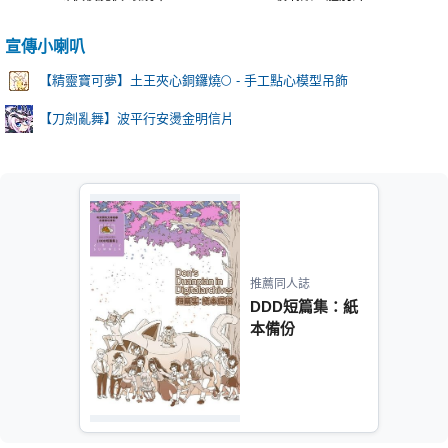
宣傳小喇叭
【精靈寶可夢】土王夾心銅鑼燒🌕 - 手工點心模型吊飾
【刀劍亂舞】波平行安燙金明信片
推薦同人誌
DDD短篇集：紙
本備份