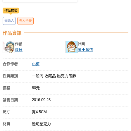
作品標籤
蜘蛛人
多人合作
作品資訊
作者
社團
愛良
魔王頻道
合作作者
小柯
性質類別
一般向 收藏品 壓克力吊飾
價格
80元
發售日期
2016-09-25
尺寸
寬4.5CM
材質
透明壓克力