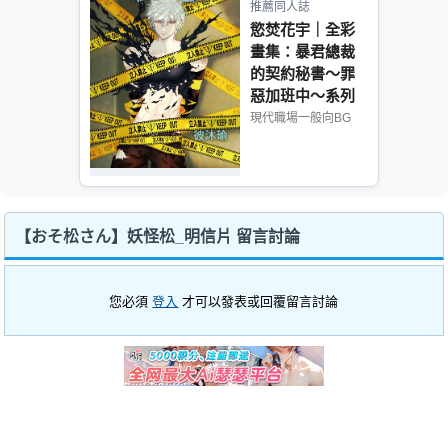
推薦同人誌
慾焚花宇｜全彩
畫集：暴君總裁
的契約秘書～罪
惡加班中～系列
現代職場一般向BG
【おそ松さん】妖怪松_明信片 留言討論
您必須
登入
才可以發表或回覆留言討論