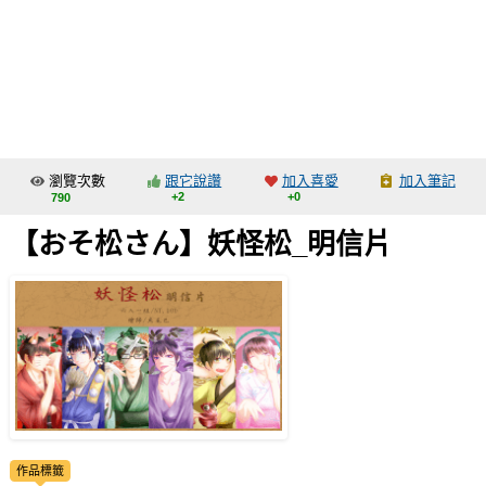
同人社團
工作委託
同人宣傳看板
繪圖藝廊
瀏覽次數
跟它說讚
加入喜愛
加入筆記
交流中心
+2
+0
790
攤位轉讓區
【おそ松さん】妖怪松_明信片
會員功能選單
會員中心
註冊會員
登入
作品標籤