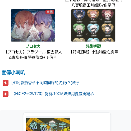
八寶鴨霸王別姬)By魚尾巴
プロセカ
咒術迴戰
【プロセカ】フラジール 東雲彰人
【咒術迴戰】小動物愛心胸章
&青柳冬彌 燙銀胸章+明信片
宣傳小喇叭
[R18]影奶香草不同時間線的純愛(？)故事
【NiCE2+CWT73】努努/10CM娃娃用夏威夷襯衫