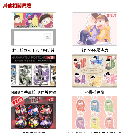
其他相關周邊
おそ松さん！六子明信片
數字抱抱壓克力
Mafia黑手黨松 明信片套組
杯裝松吊飾