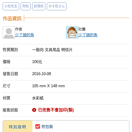
小松先生
阿松
妖怪松
おそ松さん
作品資訊
作者
社團
少了頭的魚
少了頭的魚
性質類別
一般向 文具用品 明信片
價格
100元
發售日期
2016-10-08
尺寸
105 mm X 148 mm
材質
水彩紙
已完售不會加印(製)
販售狀態
附包裝
特別說明