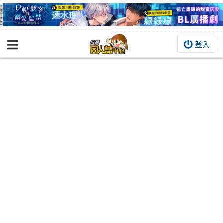
登入
BOOKY書集倉庫
同人作品
同人誌
同人周邊
同人數位作品
活動&消息
同人誌活動
最新消息
同人相關店家
宣傳&交流