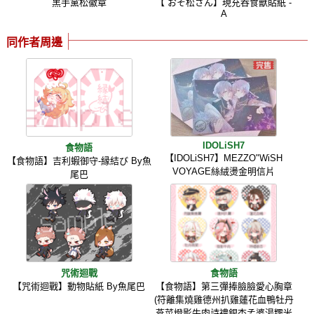
黑手黨松徽章
【 おそ松さん】現充吞食獸貼紙 -
A
同作者周邊
IDOLiSH7
食物語
【IDOLiSH7】MEZZO"WiSH
【食物語】吉利蝦御守-縁結び By魚
VOYAGE絲絨燙金明信片
尾巴
咒術迴戰
食物語
【咒術迴戰】動物貼紙 By魚尾巴
【食物語】第三彈捧臉臉愛心胸章
(符離集燒雞德州扒雞蓮花血鴨牡丹
燕菜燈影牛肉詩禮銀杏孟婆湯糯米