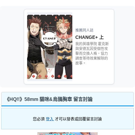
推薦同人誌
CHANGE+ 上
我的英雄學院 霍克斯
與安德瓦因受個性攻
擊而交換人格，協力
調查等待效果解除的
故事。
《HQ!!》58mm 貓咪&烏鴉胸章 留言討論
您必須
登入
才可以發表或回覆留言討論