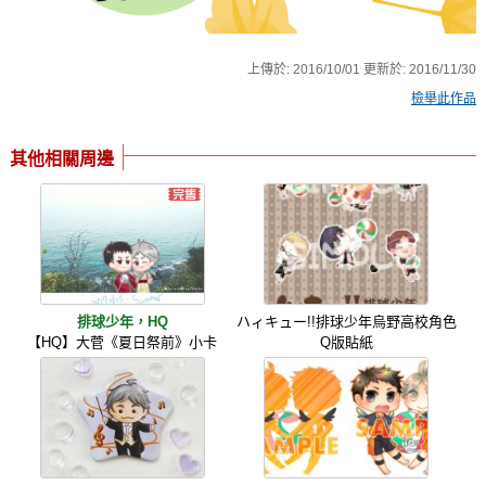
上傳於:
2016/10/01
更新於:
2016/11/30
檢舉此作品
其他相關周邊
排球少年，HQ
ハィキュー!!排球少年烏野高校角色
【HQ】大菅《夏日祭前》小卡
Q版貼紙