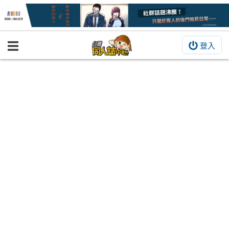
登入
BOOKY書集倉庫
同人作品
同人誌
同人周邊
同人數位作品
活動&消息
同人誌活動
最新消息
同人相關店家
宣傳&交流