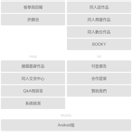
檢舉與回報
同人誌作品
許願池
同人周邊作品
同人數位作品
BOOKY
Help
Ad
繪圖藝廊作品
刊登廣告
同人交流中心
合作提案
Q&A問與答
贊助我們
系統檢測
Mobile
Android版