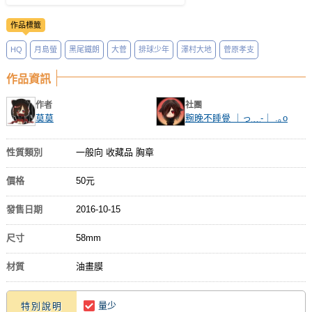
作品標籤
HQ
月島螢
黑尾鐵朗
大菅
排球少年
澤村大地
菅原孝支
作品資訊
作者
社團
莫莫
黦晚不睡覺 ｜っ﹏-｜ .｡o
性質類別
一般向 收藏品 胸章
價格
50元
發售日期
2016-10-15
尺寸
58mm
材質
油畫膜
量少
特別說明