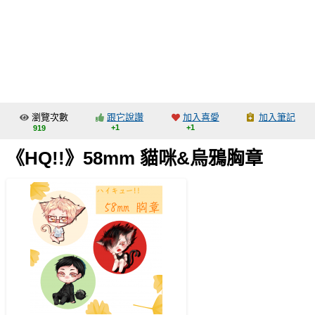
同人社團
工作委託
同人宣傳看板
繪圖藝廊
瀏覽次數
跟它說讚
加入喜愛
加入筆記
交流中心
+1
+1
919
攤位轉讓區
《HQ!!》58mm 貓咪&烏鴉胸章
會員功能選單
會員中心
註冊會員
登入