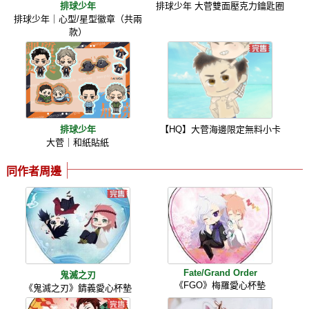
排球少年
排球少年 大菅雙面壓克力鑰匙圈
排球少年｜心型/星型徽章（共兩
款）
排球少年
【HQ】大菅海邊限定無料小卡
大菅｜和紙貼紙
同作者周邊
Fate/Grand Order
鬼滅之刃
《FGO》梅羅愛心杯墊
《鬼滅之刃》錆義愛心杯墊