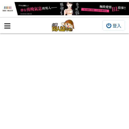
登入
BOOKY書集倉庫
同人作品
同人誌
同人周邊
同人數位作品
活動&消息
同人誌活動
最新消息
同人相關店家
宣傳&交流