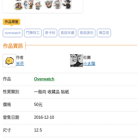
作品標籤
overwatch
鬥陣特工
麥卡利
島田半藏
島田源氏
禪亞塔
作品資訊
作者
社團
米花
小太陽
作品
Overwatch
性質類別
一般向 收藏品 貼紙
價格
50元
發售日期
2016-12-10
尺寸
12.5