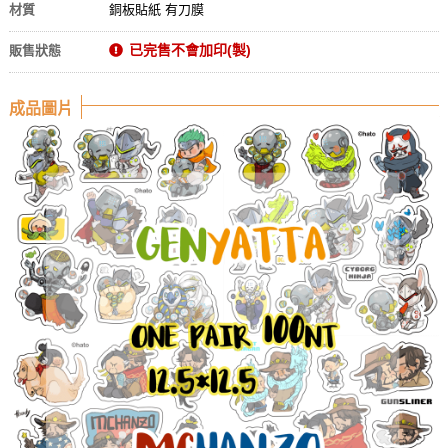
材質
銅板貼紙 有刀膜
已完售不會加印(製)
販售狀態
成品圖片