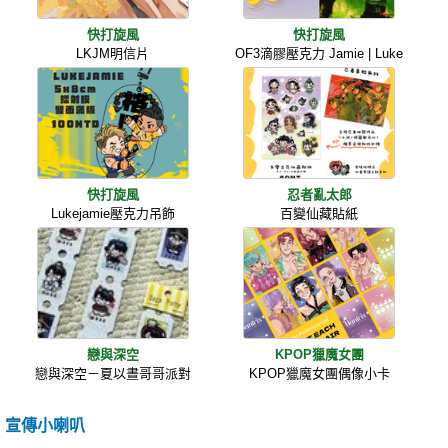
快打旋風
快打旋風
LKJM明信片
OF3滴膠壓克力 Jamie | Luke
快打旋風
忍者亂太郎
Lukejamie壓克力吊飾
百變仙藏貼紙
戀與深空
KPOP獵魔女團
戀與深空－夏以晝哥哥派對
KPOP獵魔女團偶像小卡
宣傳小喇叭