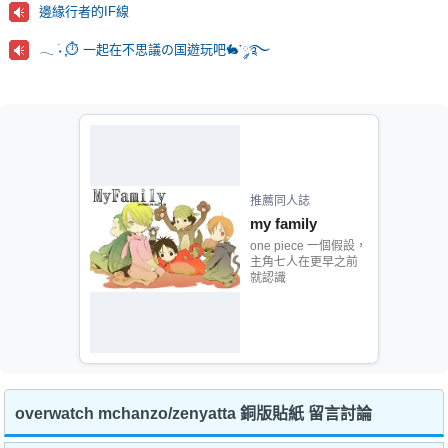
邊緣行者的IF線
𓂃 ࣪˖ ִֶָ⏱️ 一起在不思議の国遊玩吧🐇་༘࿐
推薦同人誌
my family
one piece 一個假設，
主角七人在更早之前
就認識
overwatch mchanzo/zenyatta 銅版貼紙 留言討論