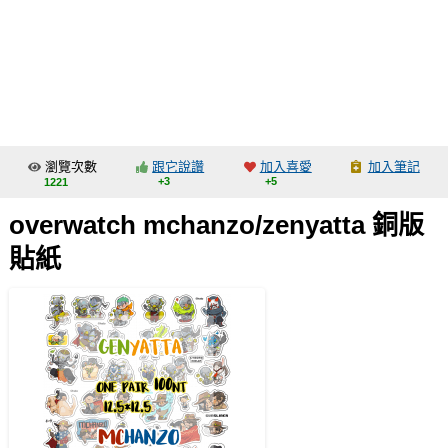
同人社團
工作委託
同人宣傳看板
繪圖藝廊
瀏覽次數
跟它說讚
加入喜愛
加入筆記
交流中心
+3
+5
1221
攤位轉讓區
overwatch mchanzo/zenyatta 銅版
會員功能選單
貼紙
會員中心
註冊會員
登入