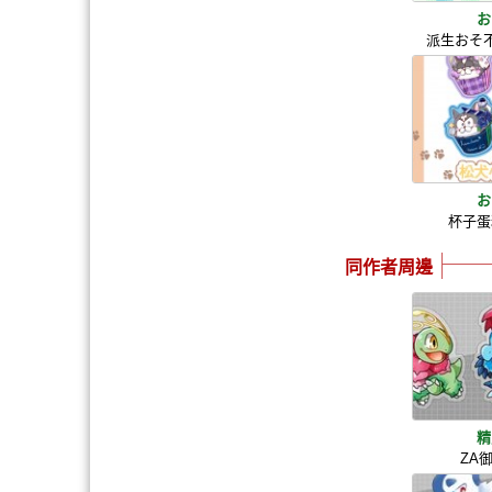
お
派生おそ
お
杯子蛋
同作者周邊
精
ZA