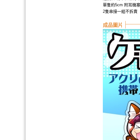
單隻約5cm 附耳機
2隻串接一組不拆賣
成品圖片