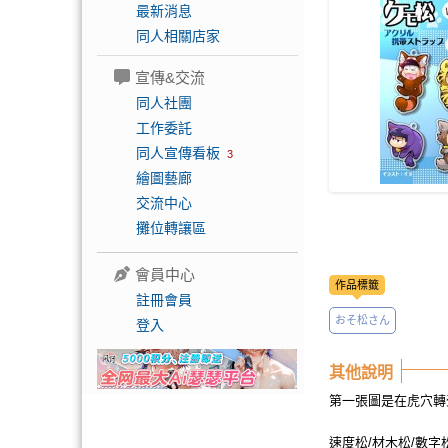
最新消息
同人相關店家
宣傳&交流
同人社團
工作委託
同人宣傳看板
3
繪圖藝廊
交流中心
攤位轉讓區
會員中心
作品標籤
註冊會員
おそ松さん
登入
其他說明
第一張圖是在虎穴轉蛋
速度松/材木松/數字