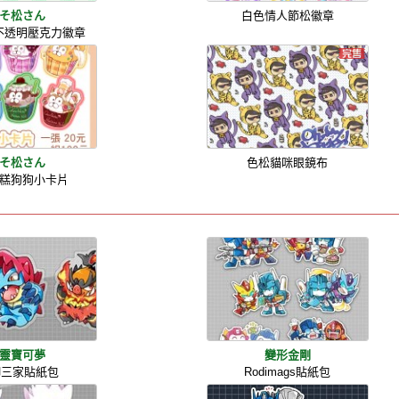
そ松さん
白色情人節松徽章
不透明壓克力徽章
そ松さん
色松貓咪眼鏡布
糕狗狗小卡片
靈寶可夢
變形金剛
御三家貼紙包
Rodimags貼紙包