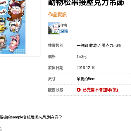
動物松串接壓克力吊飾
作品資訊
作者
深殤
性質類別
一般向 收藏品 壓克力吊飾
價格
150元
發售日期
2016-12-10
尺寸
單隻約5cm
已完售不會加印(製)
販售狀態
機的sample台紙我挪來用,別在意(?
松