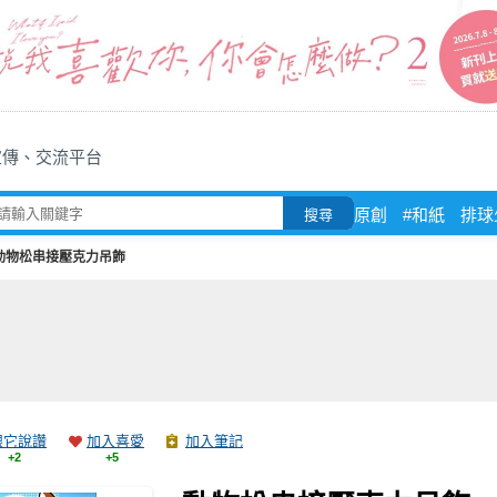
宣傳、交流平台
原創
#和紙
排球
搜尋
動物松串接壓克力吊飾
跟它說讚
加入喜愛
加入筆記
+2
+5