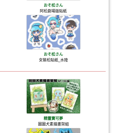
おそ松さん
阿松劇場版貼紙
おそ松さん
女裝松貼紙_水陸
精靈寶可夢
圖圖犬素描畫架組