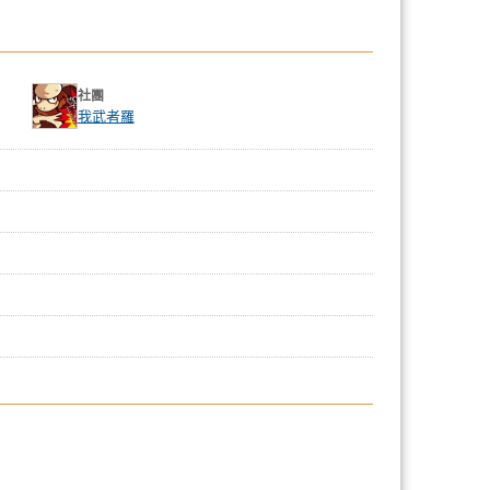
社團
我武者羅