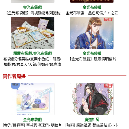
金光布袋戲
金光布袋戲
【金光布袋戲】海境動物系列抱枕
金光布袋戲－墨色明信片。之五
霹靂布袋戲,金光布袋戲
金光布袋戲
布袋戲Q版英雄▪支架小色紙：龍宿/
【金光布袋戲】硯寒清明信片
蝴蝶君/君奉天/天跡/俏如來/硯寒清
同作者周邊
金光布袋戲
魔道祖師
[金光/慕容寧] 寧叔與毛球們- 明信片
[無料] 魔道祖師 魏無羨炫光小卡