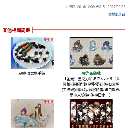
上傳於:
2016/12/09
更新於:
2017/08/03
檢舉此作品
其他相關周邊
硯寒清意象手鍊
金光布袋戲
【金光】壓克力吊飾單人ver.B（北
冥縝/硯寒清/欲星移/夢虯孫/右文丞
(午硨磲)/隨風起/慕容勝雪/黑白郎君/
網中人/劍無極/神田京一）