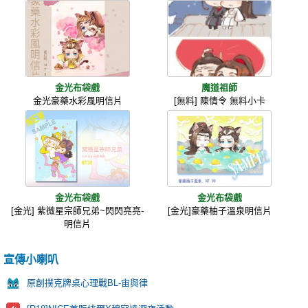
金光布袋戲
魔道祖師
金光豪藥水彩風明信片
[無料] 陳情令 無料小卡
金光布袋戲
金光布袋戲
[金光] 紫微星宗師兄弟~閃閃亮亮-
[金光]豪藥柚子溫泉明信片
明信片
宣傳小喇叭
原創撲克牌桌心理戰BL-宙與律