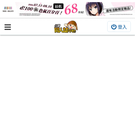
登入
BOOKY書集倉庫
同人作品
同人誌
同人周邊
同人數位作品
活動&消息
同人誌活動
最新消息
同人相關店家
宣傳&交流