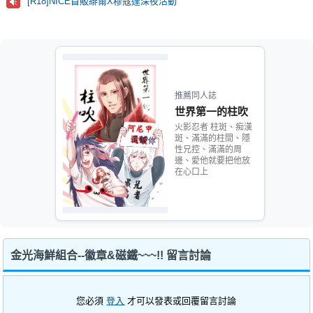
[R18]NICE首販緋爾X穆寇達深夜活動
推薦同人誌
世界第一的柱吹
火影忍者 柱斑、痴漢
斑、滿滿的柱間、隱
性兄控、滿滿的周
邊、愛他就要把他放
在心口上
金光海鮮組合--徽章&磁鐵~~~!! 留言討論
您必須
登入
才可以發表或回覆留言討論