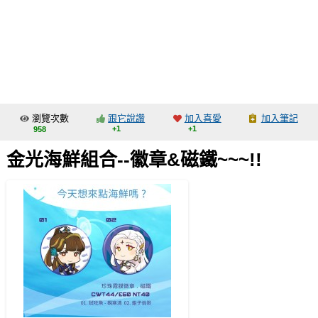
同人社團
工作委託
同人宣傳看板
繪圖藝廊
瀏覽次數
跟它說讚
加入喜愛
加入筆記
交流中心
+1
+1
958
攤位轉讓區
金光海鮮組合--徽章&磁鐵~~~!!
會員功能選單
會員中心
註冊會員
登入