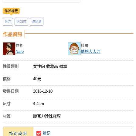
作品標籤
金光
俏如來
硯寒清
作品資訊
作者
社團
Naro
情熱大太刀
性質類別
女性向 收藏品 徽章
價格
40元
發售日期
2016-12-10
尺寸
4.4cm
材質
壓克力珍珠霧膜
量足
特別說明