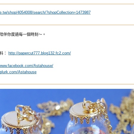
ee.tw/shop/4054008/search/?shopCollection=1473987
陪伴你度過每一個時刻～。
資料：
http://papercut777.blog132.fc2.com/
/www.facebook.com/Astahouse/
.plurk.com/Astahouse