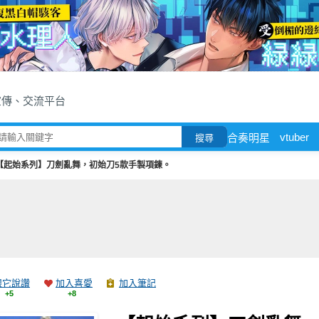
宣傳、交流平台
vtuber
合奏明星
搜尋
【起始系列】刀劍亂舞，初始刀5款手製項鍊。
跟它說讚
加入喜愛
加入筆記
+5
+8