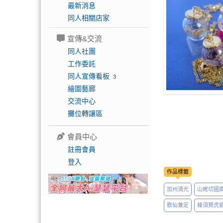
最新消息
同人相關店家
宣傳&交流
同人社團
工作委託
同人宣傳看板
3
繪圖藝廊
交流中心
攤位轉讓區
會員中心
註冊會員
登入
作品標籤
加州清光
山姥切國
歌仙兼定
蜂須賀虎