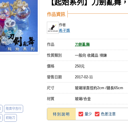
【起始系列】刀劍亂舞，
作品資訊
作者
希子醬
作品
刀劍亂舞
性質類別
一般向 收藏品 項鍊
價格
250元
發售日期
2017-02-11
尺寸
玻璃球直徑約2cm /鏈長65cm
材質
玻璃/合金
廣
陸奧守吉行
量少
色差注意
特別說明
徹
初始刀