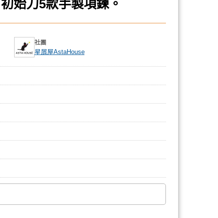
初始刀5款手製項鍊。
社團
星屑屋AstaHouse