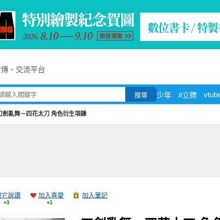
宣傳、交流平台
vtub
少年
#立牌
搜尋
刀劍亂舞－四花太刀 角色衍生項鍊
跟它說讚
加入喜愛
加入筆記
+3
+1