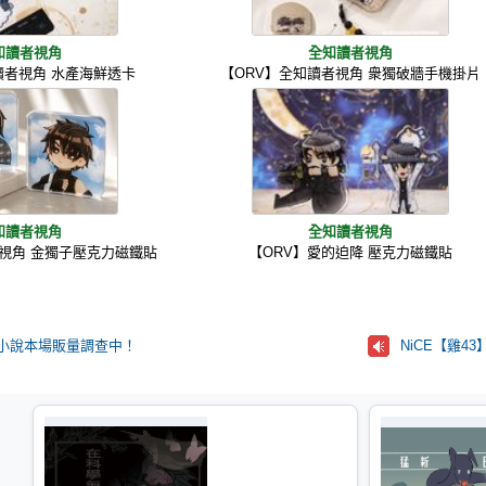
知讀者視角
全知讀者視角
讀者視角 水產海鮮透卡
【ORV】全知讀者視角 衆獨破牆手機掛片
知讀者視角
全知讀者視角
者視角 金獨子壓克力磁鐵貼
【ORV】愛的迫降 壓克力磁鐵貼
短篇小說本場販量調查中！
NiCE【雞4