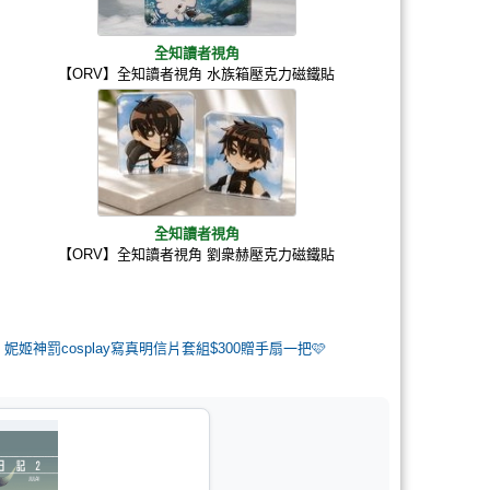
全知讀者視角
【ORV】全知讀者視角 水族箱壓克力磁鐵貼
全知讀者視角
【ORV】全知讀者視角 劉衆赫壓克力磁鐵貼
3】妮姬神罰cosplay寫真明信片套組$300贈手扇一把🩷