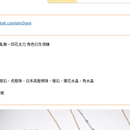
plurk.com/p/m2rgve
亂舞－四花太刀 角色衍生項鍊
眼石、虎眼珠、日本高壓棉珠、螢石、爆花水晶、角水晶
/條