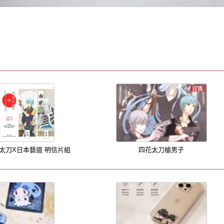
四太刀X日本藝道 明信片組
四花太刀槍男子