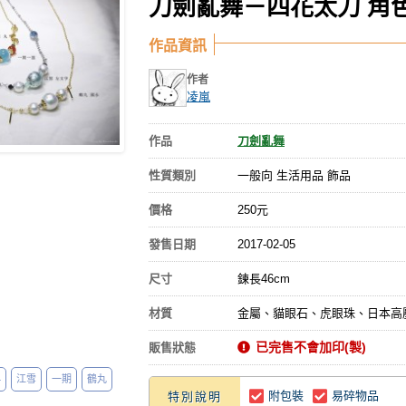
刀劍亂舞－四花太刀 角
作品資訊
作者
凌嵐
作品
刀劍亂舞
性質類別
一般向 生活用品 飾品
價格
250元
發售日期
2017-02-05
尺寸
鍊長46cm
材質
金屬、貓眼石、虎眼珠、日本高
已完售不會加印(製)
販售狀態
4
江雪
一期
鶴丸
附包裝
易碎物品
特別說明