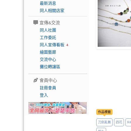
最新消息
同人相關店家
宣傳&交流
同人社團
工作委託
同人宣傳看板
4
繪圖藝廊
交流中心
攤位轉讓區
會員中心
註冊會員
登入
作品標籤
刀劍亂舞
四花
R