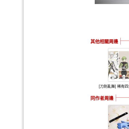
其他相關周邊
[刀劍亂舞] 稀有
同作者周邊