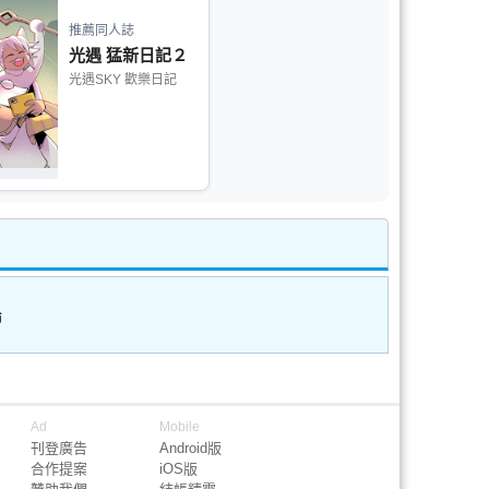
推薦同人誌
光遇 猛新日記２
光遇SKY 歡樂日記
論
Ad
Mobile
刊登廣告
Android版
合作提案
iOS版