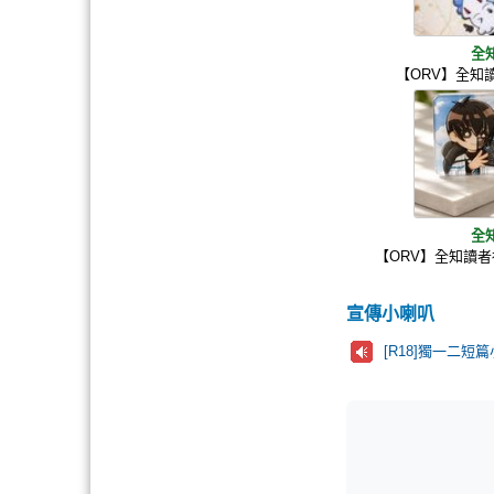
全
【ORV】全知
全
【ORV】全知讀
宣傳小喇叭
[R18]獨一二