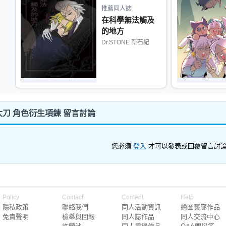
推薦同人誌
在科學無法觸及
的地方
Dr.STONE 新石紀
刀 角色衍生項鍊 留言討論
您必須
登入
才可以發表或回覆留言討
Policy
Contact
Content
Help
隱私政策
聯絡我們
同人活動資訊
繪圖藝廊作品
免責聲明
檢舉與回報
同人誌作品
同人交流中心