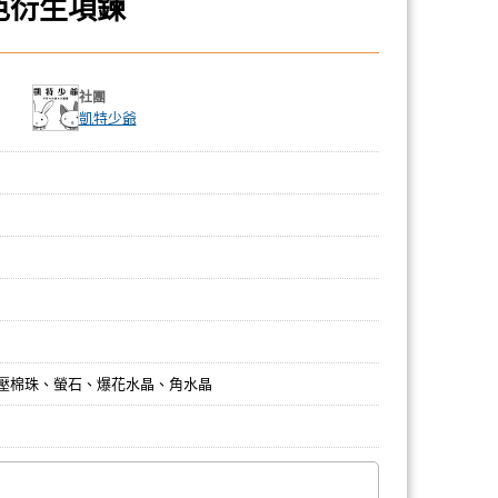
色衍生項鍊
社團
凱特少爺
壓棉珠、螢石、爆花水晶、角水晶