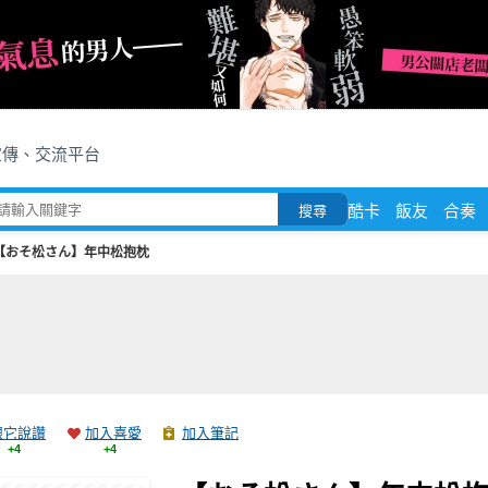
宣傳、交流平台
酷卡
飯友
合奏
搜尋
【おそ松さん】年中松抱枕
跟它說讚
加入喜愛
加入筆記
+4
+4