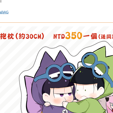
!
La0jAG