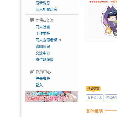
最新消息
同人相關店家
宣傳&交流
同人社團
工作委託
同人宣傳看板
3
繪圖藝廊
交流中心
攤位轉讓區
會員中心
註冊會員
登入
作品標籤
おそ松さん
阿松先
其他說明