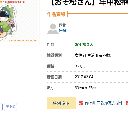
【おそ松さん】年中松
作品資訊
作者
扭扭
作品
おそ松さん
性質類別
女性向 生活用品 抱枕
價格
350元
發售日期
2017-02-04
尺寸
30cm x 27cm
有特典 同款壓克力掛件
特別說明
生
年中松