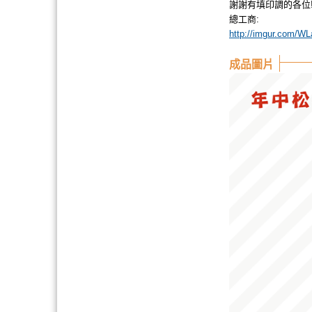
謝謝有填印調的各位!
總工商:
http://imgur.com/W
成品圖片