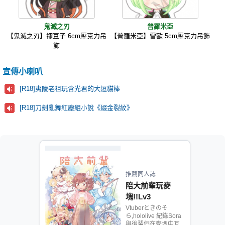
鬼滅之刃
普羅米亞
【鬼滅之刃】禰豆子 6cm壓克力吊
【普羅米亞】雷歐 5cm壓克力吊飾
飾
宣傳小喇叭
[R18]夷陵老祖玩含光君的大逗貓棒
[R18]刀劍亂舞紅塵組小說《綴金裂紋》
推薦同人誌
陪大前輩玩麥
塊!!Lv3
Vtuberときのそ
ら,hololive 紀錄Sora
與後輩們在麥塊中互