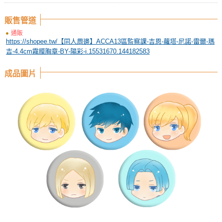
販售管道
通販
https://shopee.tw/【同人周邊】ACCA13區監察課-吉恩-蘿塔-尼諾-雷爾-瑪
吉-4.4cm霧膜胸章-BY-陽彩-i.15531670.144182583
成品圖片