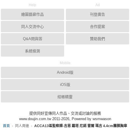
Help
Ad
繪圖藝廊作品
刊登廣告
同人交流中心
合作提案
Q&A問與答
贊助我們
系統檢測
Mobile
Android版
iOS版
結帳精靈
提供同好宣傳同人作品、交流或討論的服務
www.doujin.com.tw 2011-2026, Powered by wsmwason
首頁
同人周邊
ACCA13區監察課-吉恩 蘿塔 尼諾 雷爾 瑪吉 4.4cm霧膜胸章