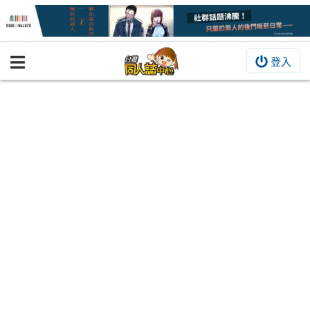
登入
BOOKY書集倉庫
同人作品
同人誌
同人周邊
同人數位作品
活動&消息
同人誌活動
最新消息
同人相關店家
宣傳&交流