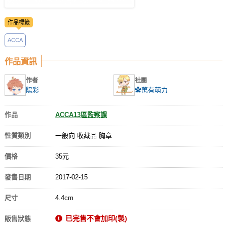
作品標籤
ACCA
作品資訊
作者
社團
陽彩
✿萬有萌力
作品
ACCA13區監察課
性質類別
一般向 收藏品 胸章
價格
35元
發售日期
2017-02-15
尺寸
4.4cm
已完售不會加印(製)
販售狀態