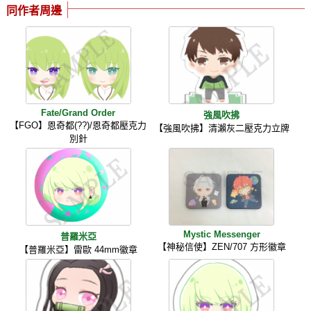
同作者周邊
Fate/Grand Order
強風吹拂
【FGO】恩奇都(??)/恩奇都壓克力
【強風吹拂】清瀨灰二壓克力立牌
別針
Mystic Messenger
普羅米亞
【神秘信使】ZEN/707 方形徽章
【普羅米亞】雷歐 44mm徽章