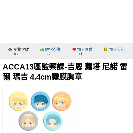
同人社團
工作委託
同人宣傳看板
繪圖藝廊
瀏覽次數
跟它說讚
加入喜愛
加入筆記
交流中心
+2
+1
853
攤位轉讓區
ACCA13區監察課-吉恩 蘿塔 尼諾 雷
會員功能選單
爾 瑪吉 4.4cm霧膜胸章
會員中心
註冊會員
登入