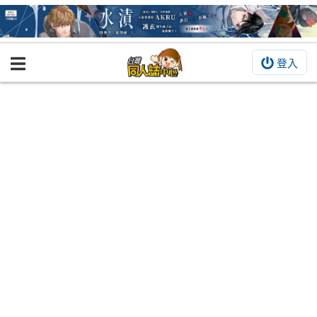
登入
BOOKY書集倉庫
同人作品
同人誌
同人周邊
同人數位作品
活動&消息
同人誌活動
最新消息
同人相關店家
宣傳&交流