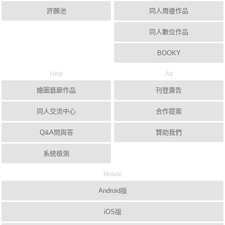
許願池
同人周邊作品
同人數位作品
BOOKY
Help
Ad
繪圖藝廊作品
刊登廣告
同人交流中心
合作提案
Q&A問與答
贊助我們
系統檢測
Mobile
Android版
iOS版