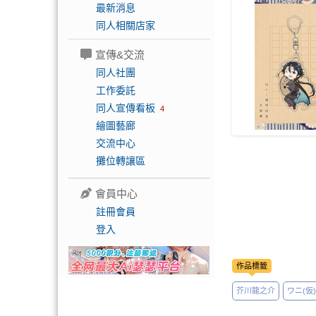
最新消息
同人相關店家
宣傳&交流
同人社團
工作委託
同人宣傳看板
4
繪圖藝廊
交流中心
攤位轉讓區
會員中心
註冊會員
登入
作品標籤
芥川龍之介
ワニ(仮)