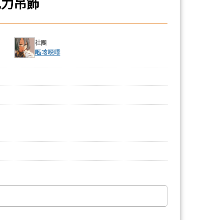
克力吊飾
社團
嘔咳噁噗