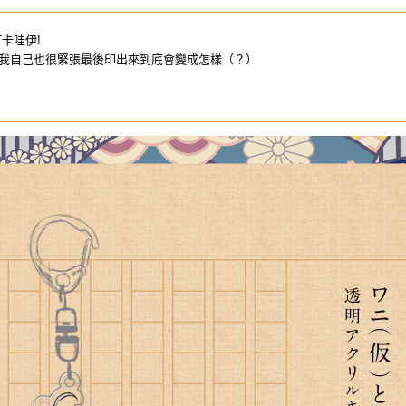
卡哇伊!
我自己也很緊張最後印出來到底會變成怎樣（？）