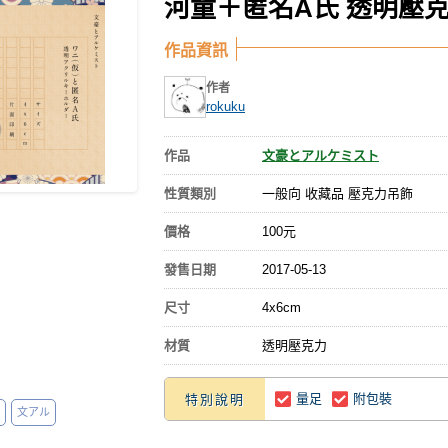
河童＋匿名A氏 透明壓
作品資訊
作者
rokuku
作品
文豪とアルケミスト
性質類別
一般向 收藏品 壓克力吊飾
價格
100元
發售日期
2017-05-13
尺寸
4x6cm
材質
透明壓克力
量足
附包裝
特別說明
文アル