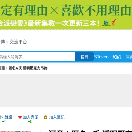
宣傳、交流平台
STeven
和紙
原
搜尋
河童＋匿名A氏 透明壓克力吊飾
跟它說讚
加入喜愛
加入筆記
+4
+2