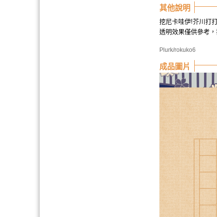
其他說明
挖尼卡哇伊!芥川打打
透明效果僅供參考，
Plurk/rokuko6
成品圖片