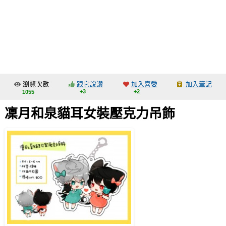
同人社團
工作委託
同人宣傳看板
繪圖藝廊
瀏覽次數
跟它說讚
加入喜愛
加入筆記
交流中心
+3
+2
1055
攤位轉讓區
凜月和泉貓耳女裝壓克力吊飾
會員功能選單
會員中心
註冊會員
登入