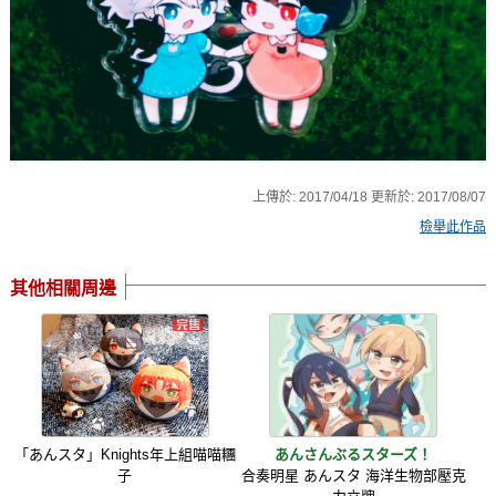
上傳於:
2017/04/18
更新於:
2017/08/07
檢舉此作品
其他相關周邊
「あんスタ」Knights年上組喵喵糰
あんさんぶるスターズ！
子
合奏明星 あんスタ 海洋生物部壓克