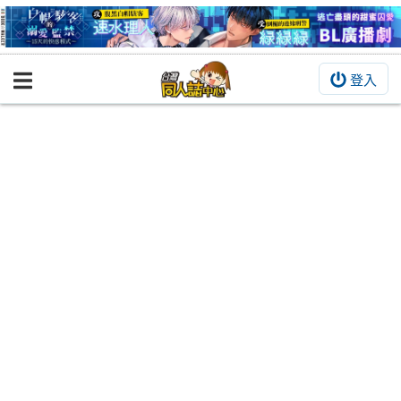
登入
BOOKY書集倉庫
同人作品
同人誌
同人周邊
同人數位作品
活動&消息
同人誌活動
最新消息
同人相關店家
宣傳&交流