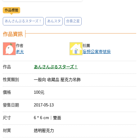
作品標籤
あんさんぶるスターズ！
あんスタ
合奏之星
作品資訊
作者
社團
老大
妄想公寓壹號房
作品
あんさんぶるスターズ！
性質類別
一般向 收藏品 壓克力吊飾
價格
100元
發售日期
2017-05-13
尺寸
6 * 6 cm｜雙面
材質
透明壓克力