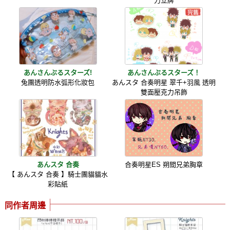
力立牌
あんさんぶるスターズ!
あんさんぶるスターズ！
兔團透明防水弧形化妝包
あんスタ 合奏明星 翠千+羽風 透明
雙面壓克力吊飾
あんスタ 合奏
合奏明星ES 朔間兄弟胸章
【 あんスタ 合奏 】騎士團貓貓水
彩貼紙
同作者周邊