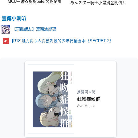
MCU－睡衣狗狗peter閃粉吊飾
あんスタ－騎士小鼠燙金明信片
宣傳小喇叭
【東離飯友】凜殤浪裂契
[R18]魅力與令人興奮刺激的少年們插圖本《SECRET 2》
推薦同人誌
狂吻症候群
Ave Mujica