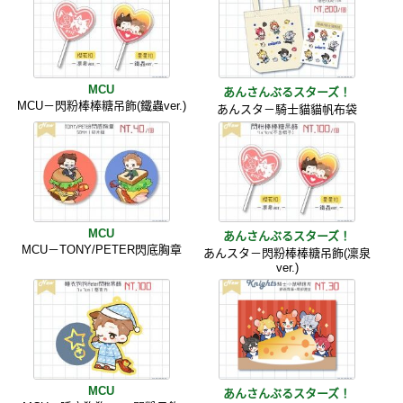
MCU
あんさんぶるスターズ！
MCU－閃粉棒棒糖吊飾(鐵蟲ver.)
あんスタ－騎士貓貓帆布袋
MCU
あんさんぶるスターズ！
MCU－TONY/PETER閃底胸章
あんスタ－閃粉棒棒糖吊飾(凜泉
ver.)
MCU
あんさんぶるスターズ！