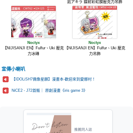
凪アキラ 鐳射彩虹膜壓克力吊飾
Noctyx
Noctyx
【NIJISANJI EN】Fulfur、Uki 壓克
【NIJISANJI EN】Fulfur、Uki 壓克
力冰磚
力吊飾
宣傳小喇叭
【IDOLiSH7偶像星願】漫畫本-歡迎來到愛娜村！
NiCE2 - J72首販｜ 原創漫畫《iris game 3》
推薦同人誌