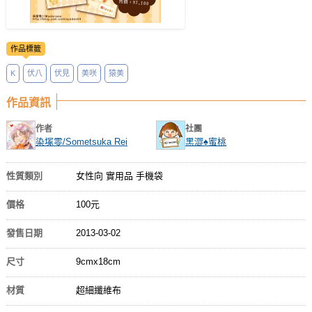
作品標籤
K
伏八
伏見
美咲
猿美
作品資訊
作者
社團
染塚零/Sometsuka Rei
黑澀♠蜜桃
性質類別
女性向 實用品 手機袋
價格
100元
發售日期
2013-03-02
尺寸
9cmx18cm
材質
超細纖維布