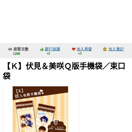
同人社團
工作委託
同人宣傳看板
繪圖藝廊
瀏覽次數
跟它說讚
加入喜愛
加入筆記
交流中心
+2
+3
1288
攤位轉讓區
【Ｋ】伏見＆美咲Ｑ版手機袋／束口
會員功能選單
袋
會員中心
註冊會員
登入