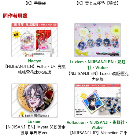
【K】手機袋
【K】青と赤杯墊【猿美】
同作者周邊
Noctyx
Luxiem、NIJISANJI EN、彩虹
【NIJISANJI EN】Fulfur、Uki 充氣
社、Vtuber
搖搖雪花球/水晶球
【NIJISANJI EN】Luxiem閃粉壓克
力吊飾
Luxiem
Voltaction、NIJISANJI、彩虹社、
【NIJISANJI EN】Mysta 閃粉燙金
Vtuber
徽章 半周年Ver.
【NIJISANJI JP】Voltaction 四季