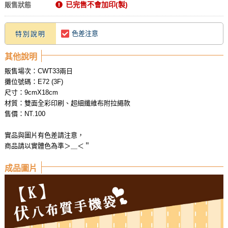
已完售不會加印(製)
販售狀態
色差注意
特別說明
其他說明
販售場次：CWT33兩日
攤位號碼：E72 (3F)
尺寸：9cmX18cm
材質：雙面全彩印刷、超細纖維布附拉繩款
售價：NT.100
實品與圖片有色差請注意，
商品請以實體色為準＞＿＜＂
成品圖片