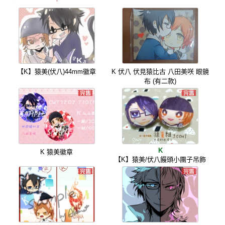
【K】猿美(伏八)44mm徽章
K 伏八 伏見猿比古 八田美咲 眼鏡
布 (有二款)
K
K 猿美徽章
【K】猿美/伏八饅頭小團子吊飾