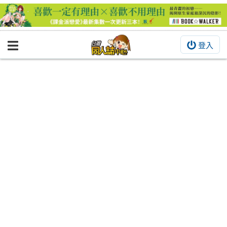
登入
BOOKY書集倉庫
同人作品
同人誌
同人周邊
同人數位作品
活動&消息
同人誌活動
最新消息
同人相關店家
宣傳&交流