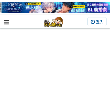
登入
BOOKY書集倉庫
同人作品
同人誌
同人周邊
同人數位作品
活動&消息
同人誌活動
最新消息
同人相關店家
宣傳&交流