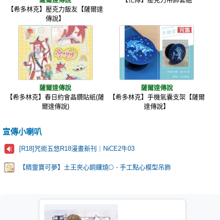
【希多林克】壓克力飯友【薩爾達
傳說】
薩爾達傳說
薩爾達傳說
【希多林克】春日約會晶鑽貼紙(薩
【希多林克】手機氣囊支架【薩爾
爾達傳說)
達傳說】
宣傳小喇叭
[R18]咒術五悠R18漫畫新刊｜NiCE2牛03
【精靈寶可夢】土王夾心銅鑼燒🌕 - 手工點心模型吊飾