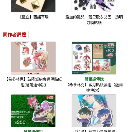
【鐵血】西諾耳環
鐵血的孤兒 蓋里歐＆艾因 透明
刀模貼紙
同作者周邊
【希多林克】鼓隆城約會透明貼紙
薩爾達傳說
組(薩爾達傳說)
【希多林克】蜜月貼紙套組【薩爾
達傳說】
薩爾達傳說
【忙隊】壓克力吊飾套組