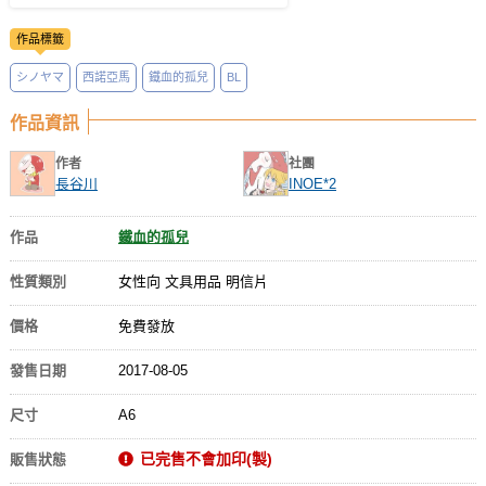
作品標籤
シノヤマ
西諾亞馬
鐵血的孤兒
BL
作品資訊
作者
社團
長谷川
INOE*2
作品
鐵血的孤兒
性質類別
女性向 文具用品 明信片
價格
免費發放
發售日期
2017-08-05
尺寸
A6
已完售不會加印(製)
販售狀態