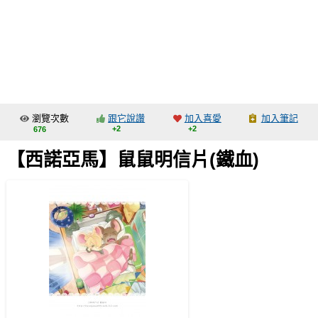
同人社團
工作委託
同人宣傳看板
繪圖藝廊
瀏覽次數
跟它說讚
加入喜愛
加入筆記
交流中心
+2
+2
676
攤位轉讓區
【西諾亞馬】鼠鼠明信片(鐵血)
會員功能選單
會員中心
註冊會員
登入