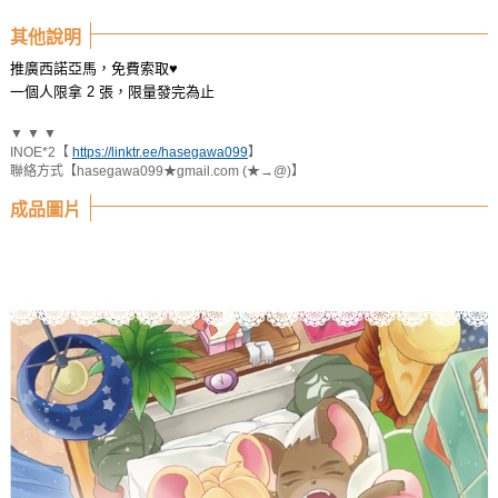
其他說明
推廣西諾亞馬，免費索取♥
一個人限拿 2 張，限量發完為止
▼ ▼ ▼
INOE*2【
https://linktr.ee/hasegawa099
】
聯絡方式【hasegawa099★gmail.com (★→@)】
成品圖片