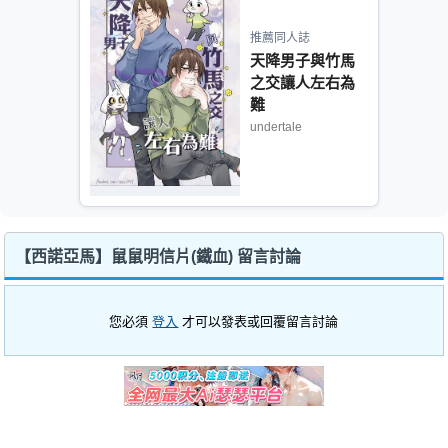
推薦同人誌
天降男子與竹馬
之交讓人左右為
難
undertale
【西諾亞馬】鼠鼠明信片(鐵血) 留言討論
您必須
登入
才可以發表或回覆留言討論