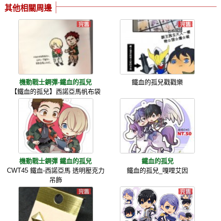
其他相關周邊
機動戰士鋼彈-鐵血的孤兒
鐵血的孤兒戳戳樂
【鐵血的孤兒】西諾亞馬帆布袋
機動戰士鋼彈 鐵血的孤兒
鐵血的孤兒
CWT45 鐵血-西諾亞馬 透明壓克力
鐵血的孤兒_嘎哩艾因
吊飾