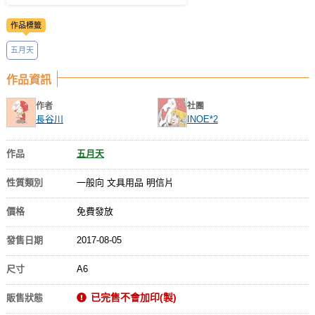
作品標籤
五月天
作品資訊
作者
社團
長谷川
INOE*2
作品
五月天
性質類別
一般向 文具用品 明信片
價格
免費發放
發售日期
2017-08-05
尺寸
A6
已完售不會加印(製)
販售狀態