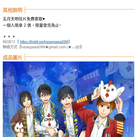
其他說明
五月天明信片免費索取♥
一個人限拿 2 張，限量發完為止~
▼ ▼ ▼
INOE*2【
https://linktr.ee/hasegawa099
】
聯絡方式【hasegawa099★gmail.com (★→@)】
成品圖片