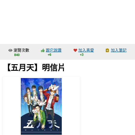
同人社團
工作委託
同人宣傳看板
繪圖藝廊
瀏覽次數
跟它說讚
加入喜愛
加入筆記
交流中心
+6
+3
840
攤位轉讓區
【五月天】明信片
會員功能選單
會員中心
註冊會員
登入