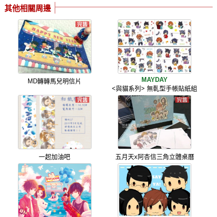
其他相關周邊
MAYDAY
MD轉轉馬兒明信片
<與貓系列> 無軋型手帳貼紙組
一起加油吧
五月天x阿杏信三角立體桌曆