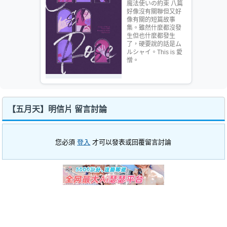
魔法使いの約束 八篇
好像沒有關聯但又好
像有關的短篇故事
集。雖然什麼都沒發
生但也什麼都發生
了，硬要說的話是ム
ルシャイ。This is 愛
憎。
【五月天】明信片 留言討論
您必須
登入
才可以發表或回覆留言討論