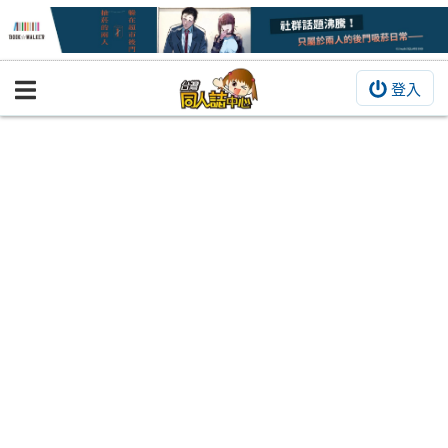
登入
BOOKY書集倉庫
同人作品
同人誌
同人周邊
同人數位作品
活動&消息
同人誌活動
最新消息
同人相關店家
宣傳&交流