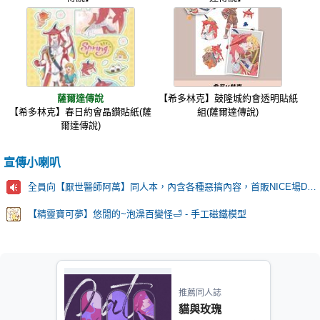
薩爾達傳說
【希多林克】鼓隆城約會透明貼紙
【希多林克】春日約會晶鑽貼紙(薩
組(薩爾達傳說)
爾達傳說)
宣傳小喇叭
全員向【厭世醫師阿萬】同人本，內含各種惡搞內容，首販NICE場D42~!
【精靈寶可夢】悠閒的~泡澡百變怪🛁 - 手工磁鐵模型
推薦同人誌
貓與玫瑰