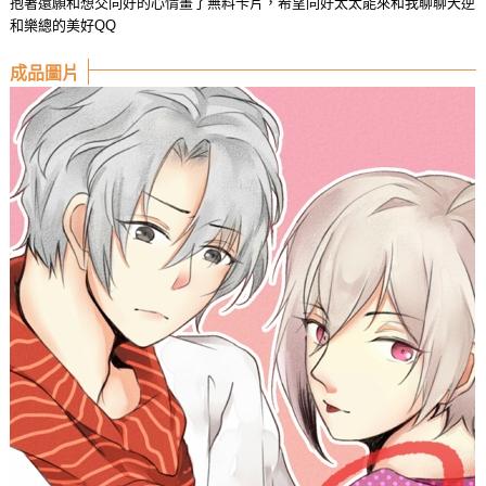
抱著還願和想交同好的心情畫了無料卡片，希望同好太太能來和我聊聊天逆
和樂總的美好QQ
成品圖片