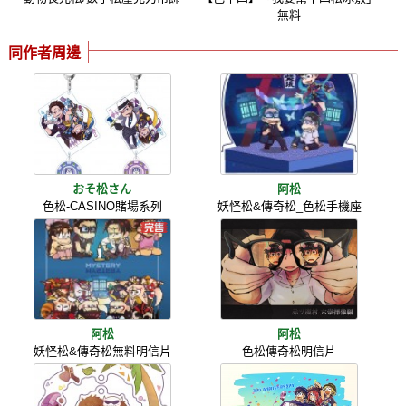
無料
同作者周邊
おそ松さん
阿松
色松-CASINO賭場系列
妖怪松&傳奇松_色松手機座
阿松
阿松
妖怪松&傳奇松無料明信片
色松傳奇松明信片