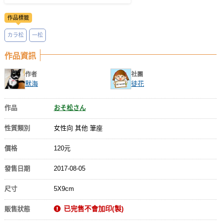
作品標籤
カラ松
一松
作品資訊
作者
社團
默海
徒花
作品
おそ松さん
性質類別
女性向 其他 筆座
價格
120元
發售日期
2017-08-05
尺寸
5X9cm
已完售不會加印(製)
販售狀態