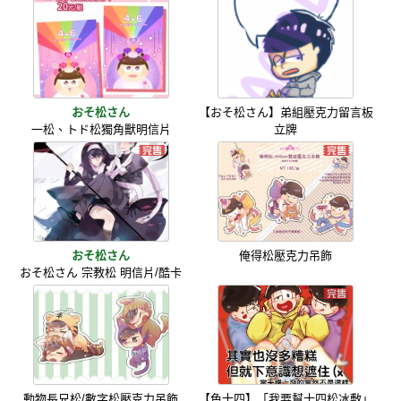
おそ松さん
【おそ松さん】弟組壓克力留言板
一松、トド松獨角獸明信片
立牌
おそ松さん
俺得松壓克力吊飾
おそ松さん 宗教松 明信片/酷卡
動物長兄松/數字松壓克力吊飾
【色十四】「我要幫十四松冰敷」