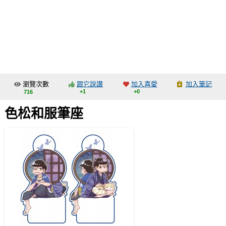
同人社團
工作委託
同人宣傳看板
繪圖藝廊
瀏覽次數
跟它說讚
加入喜愛
加入筆記
交流中心
+1
+0
716
攤位轉讓區
色松和服筆座
會員功能選單
會員中心
註冊會員
登入