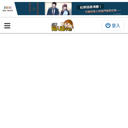
登入
BOOKY書集倉庫
同人作品
同人誌
同人周邊
同人數位作品
活動&消息
同人誌活動
最新消息
同人相關店家
宣傳&交流