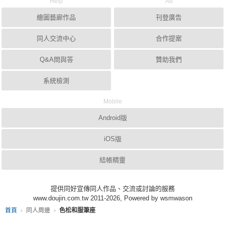
Help
Ad
繪圖藝廊作品
刊登廣告
同人交流中心
合作提案
Q&A問與答
贊助我們
系統檢測
Mobile
Android版
iOS版
結帳精靈
提供同好宣傳同人作品、交流或討論的服務
www.doujin.com.tw 2011-2026, Powered by wsmwason
首頁
同人周邊
色松和服筆座