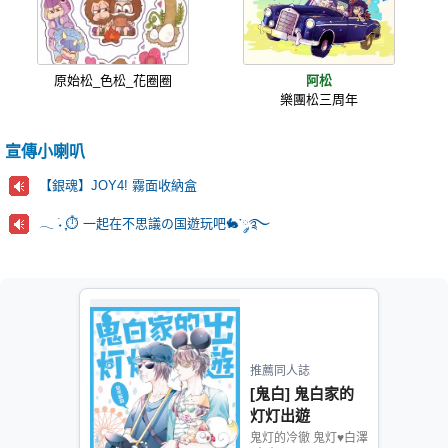
原始松_色松_花圈圈
阿松
樂團松三周年
宣傳小喇叭
【銀魂】JOY4! 霧面收納盒
𓂃 ࣪˖ ִֶָ⏱️ 一起在不思議の国遊玩吧🐇་༘࿐
推薦同人誌
[鬼白] 鬼白家的
灯灯出遊
鬼灯的冷徹 鬼灯♥白澤