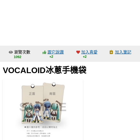
同人社團
工作委託
同人宣傳看板
繪圖藝廊
瀏覽次數
跟它說讚
加入喜愛
加入筆記
交流中心
+2
+2
1092
攤位轉讓區
VOCALOID冰蔥手機袋
會員功能選單
會員中心
註冊會員
登入