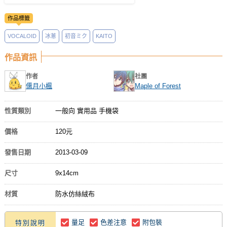
作品標籤
VOCALOID
冰蔥
初音ミク
KAITO
作品資訊
作者
社團
儒月小楓
Maple of Forest
性質類別
一般向 實用品 手機袋
價格
120元
發售日期
2013-03-09
尺寸
9x14cm
材質
防水仿絲絨布
量足
色差注意
附包裝
特別說明