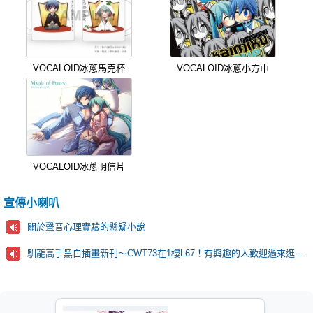
VOCALOID冰蔥馬克杯
VOCALOID冰蔥小方巾
VOCALOID冰蔥明信片
宣傳小喇叭
關於聲音心理實驗的懸疑小說
馴龍高手黑白插畫新刊～CWT73在1樓L67！有興趣的人歡迎過來逛逛！