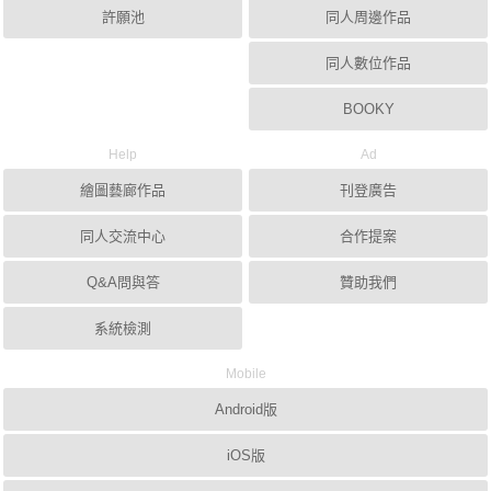
許願池
同人周邊作品
同人數位作品
BOOKY
Help
Ad
繪圖藝廊作品
刊登廣告
同人交流中心
合作提案
Q&A問與答
贊助我們
系統檢測
Mobile
Android版
iOS版