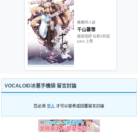
推薦同人誌
千山暮雪
魔道祖師 仙君X妖狐
paro 上集
VOCALOID冰蔥手機袋 留言討論
您必須
登入
才可以發表或回覆留言討論