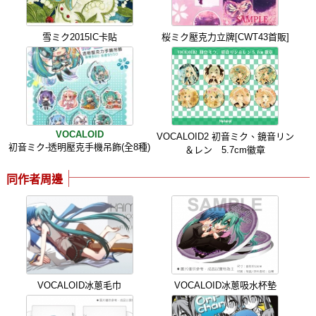
雪ミク2015IC卡貼
桜ミク壓克力立牌[CWT43首販]
VOCALOID
VOCALOID2 初音ミク、鏡音リン
初音ミク-透明壓克手機吊飾(全8種)
＆レン 5.7cm徽章
同作者周邊
VOCALOID冰蔥毛巾
VOCALOID冰蔥吸水杯墊