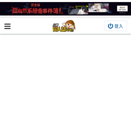
登入
BOOKY書集倉庫
同人作品
同人誌
同人周邊
同人數位作品
活動&消息
同人誌活動
最新消息
同人相關店家
宣傳&交流