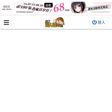
登入
BOOKY書集倉庫
同人作品
同人誌
同人周邊
同人數位作品
活動&消息
同人誌活動
最新消息
同人相關店家
宣傳&交流