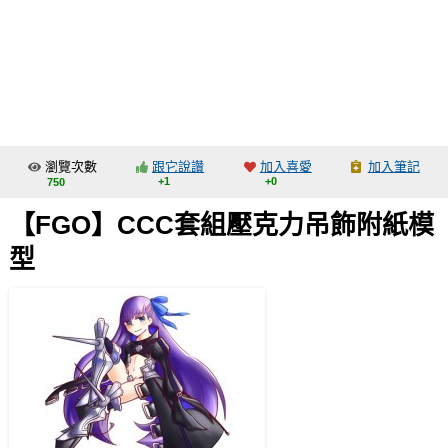
同人社團
工作委託
同人宣傳看板
繪圖藝廊
瀏覽次數
跟它說讚
加入喜愛
加入筆記
交流中心
+1
+0
750
攤位轉讓區
【FGO】CCC套組壓克力吊飾附紙模
會員功能選單
型
會員中心
註冊會員
登入