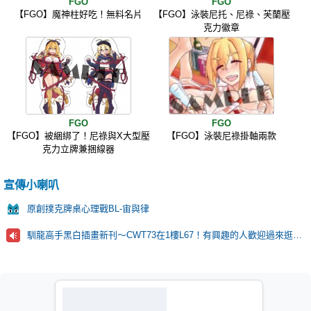
FGO
FGO
【FGO】魔神柱好吃！無料名片
【FGO】泳裝尼托、尼祿、芙蘭壓
克力徽章
FGO
FGO
【FGO】被綑綁了！尼祿與X大型壓
【FGO】泳裝尼祿掛軸兩款
克力立牌兼捆線器
宣傳小喇叭
原創撲克牌桌心理戰BL-宙與律
馴龍高手黑白插畫新刊～CWT73在1樓L67！有興趣的人歡迎過來逛逛！