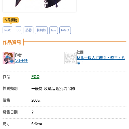
作品標籤
FGO
BB
熱唇
莉莉絲
fate
F/GO
作品資訊
社團
作者
林北一個人打麻將，缺三，約
NG任妹
嗎？
作品
FGO
性質類別
一般向 收藏品 壓克力吊飾
價格
200元
發售日期
?
尺寸
6*6cm