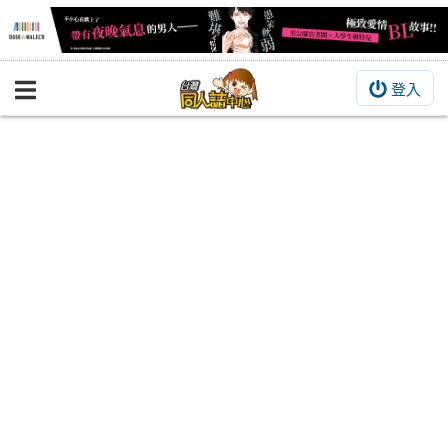
登入
BOOKY書集倉庫
同人作品
同人誌
同人周邊
同人數位作品
活動&消息
同人誌活動
最新消息
同人相關店家
宣傳&交流