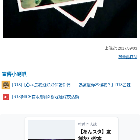
上傳於:
2017/09/03
檢舉此作品
宣傳小喇叭
[R18]【💍🍙是我沒好好保護你們……為甚麼你不怪我？】R18乙棘《Poker Face》* 含本篇劇情
[R18]NICE首販緋爾X穆寇達深夜活動
推薦同人誌
【あんスタ】友
創友小說本