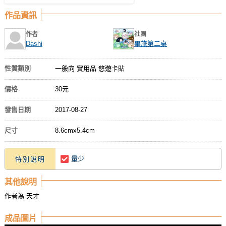
作品資訊
作者
社團
Dashi
畢旅第二桌
性質類別
一般向 實用品 悠遊卡貼
價格
30元
發售日期
2017-08-27
尺寸
8.6cmx5.4cm
量少
特別說明
其他說明
作者為 天才
成品圖片