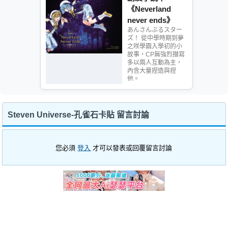
《Neverland
never ends》
あんさんぶるスター
ズ！ 從中學時期到夢
之咲學園入學初的小
故事，CP無強烈描寫
多以兩人互動為主，
內含大量捏造與捏
他。
Steven Universe-孔雀石卡貼 留言討論
您必須
登入
才可以發表或回覆留言討論