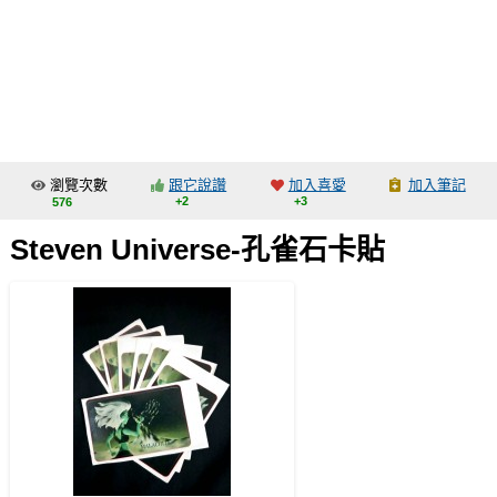
同人社團
工作委託
同人宣傳看板
繪圖藝廊
瀏覽次數
跟它說讚
加入喜愛
加入筆記
交流中心
+2
+3
576
攤位轉讓區
Steven Universe-孔雀石卡貼
會員功能選單
會員中心
註冊會員
登入