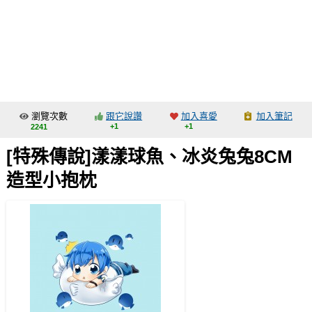
同人社團
工作委託
同人宣傳看板
繪圖藝廊
瀏覽次數
跟它說讚
加入喜愛
加入筆記
交流中心
+1
+1
2241
攤位轉讓區
[特殊傳說]漾漾球魚、冰炎兔兔8CM
會員功能選單
造型小抱枕
會員中心
註冊會員
登入