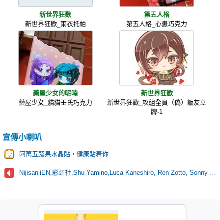
新世界狂歡
第五人格
新世界狂歡_雨衣托帕
第五人格_心患巧克力
藥屋少女的呢喃
新世界狂歡
藥屋少女_貓貓壬氏巧克力
新世界狂歡_攻組全員（偽）飯友立
牌-1
宣傳小喇叭
阿萬五蔬果水晶貼，健康貼着你
NijisanjiEN,彩虹社,Shu Yamino,Luca Kaneshiro, Ren Zotto, Sonny Brisko, NOVA, にじさんじ