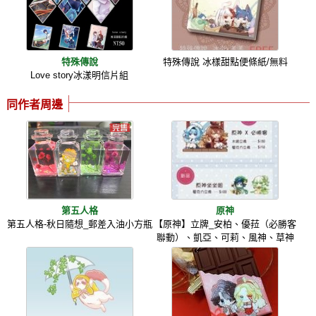
特殊傳說
特殊傳說 冰樣甜點便條紙/無料
Love story冰漾明信片組
同作者周邊
第五人格
原神
第五人格-秋日隨想_郵差入油小方瓶
【原神】立牌_安柏、優菈（必勝客
聯動）、凱亞、可莉、風神、草神