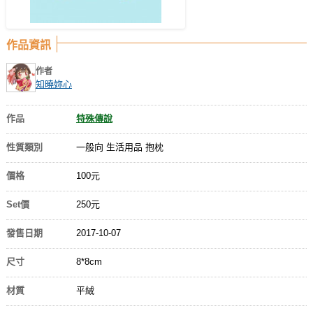
作品資訊
作者
知曉妳心
作品
特殊傳說
性質類別
一般向 生活用品 抱枕
價格
100元
Set價
250元
發售日期
2017-10-07
尺寸
8*8cm
材質
平絨