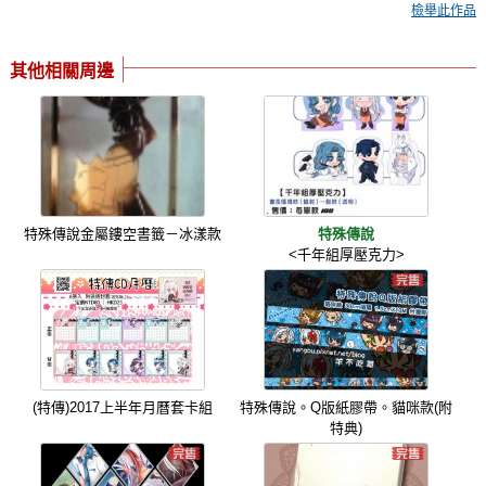
檢舉此作品
其他相關周邊
特殊傳說金屬鏤空書籤－冰漾款
特殊傳說
<千年組厚壓克力>
(特傳)2017上半年月曆套卡組
特殊傳說。Q版紙膠帶。貓咪款(附
特典)