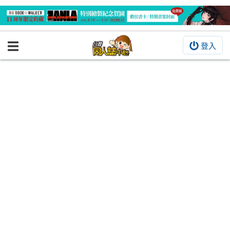
登入
BOOKY書集倉庫
同人作品
同人誌
同人周邊
同人數位作品
活動&消息
同人誌活動
最新消息
同人相關店家
宣傳&交流