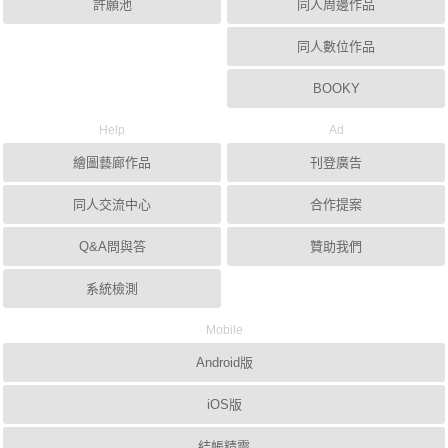
許願池
同人周邊作品
同人數位作品
BOOKY
Help
Ad
繪圖藝廊作品
刊登廣告
同人交流中心
合作提案
Q&A問與答
贊助我們
系統檢測
Mobile
Android版
iOS版
結帳精靈