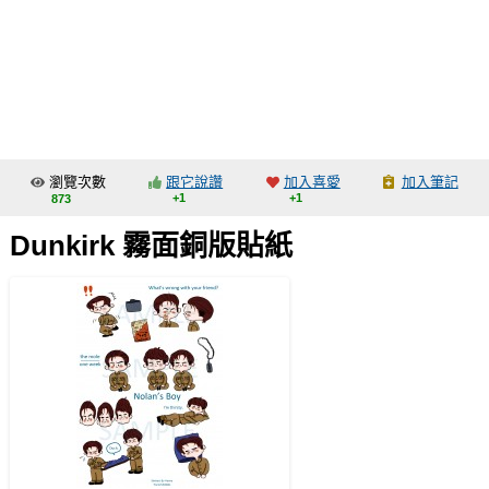
同人社團
工作委託
同人宣傳看板
繪圖藝廊
瀏覽次數
跟它說讚
加入喜愛
加入筆記
交流中心
+1
+1
873
攤位轉讓區
Dunkirk 霧面銅版貼紙
會員功能選單
會員中心
註冊會員
登入