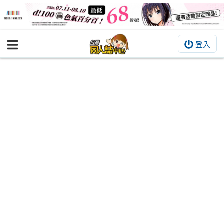
登入
BOOKY書集倉庫
同人作品
同人誌
同人周邊
同人數位作品
活動&消息
同人誌活動
最新消息
同人相關店家
宣傳&交流