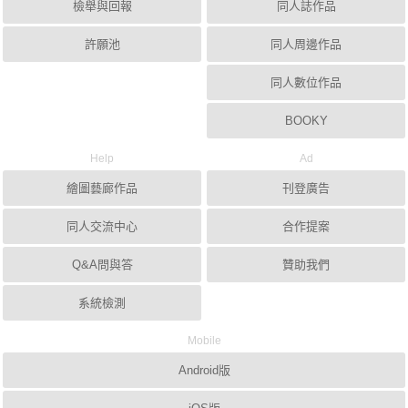
檢舉與回報
同人誌作品
許願池
同人周邊作品
同人數位作品
BOOKY
Help
Ad
繪圖藝廊作品
刊登廣告
同人交流中心
合作提案
Q&A問與答
贊助我們
系統檢測
Mobile
Android版