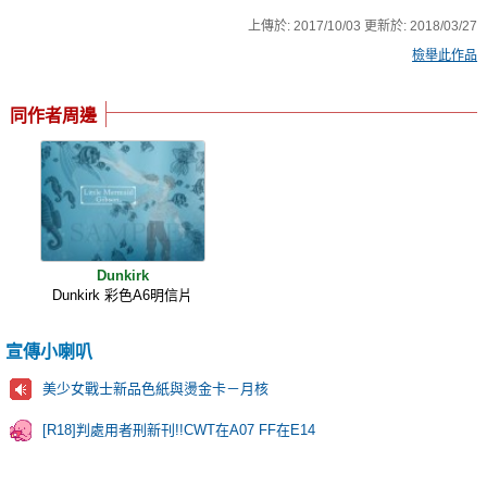
上傳於:
2017/10/03
更新於:
2018/03/27
檢舉此作品
同作者周邊
Dunkirk
Dunkirk 彩色A6明信片
宣傳小喇叭
美少女戰士新品色紙與燙金卡－月核
[R18]判處用者刑新刊!!CWT在A07 FF在E14