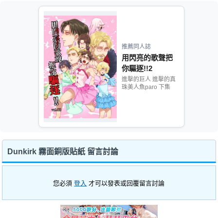
推薦同人誌
用閃亮的歌聲把
你驅逐!!2
進擊的巨人 進擊的真
珠美人魚paro 下集
Dunkirk 霧面銅版貼紙 留言討論
您必須
登入
才可以發表或回覆留言討論