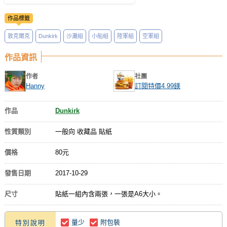
作品標籤
敦克爾克
Dunkirk
沙灘組
小船組
陸軍組
空軍組
作品資訊
作者
社團
Hanny
訂閱特價4.99鎂
作品
Dunkirk
性質類別
一般向 收藏品 貼紙
價格
80元
發售日期
2017-10-29
尺寸
貼紙一組內含兩張，一張是A6大小。
量少
附包裝
特別說明