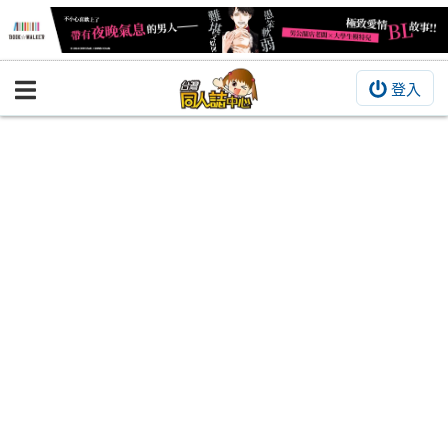
登入
BOOKY書集倉庫
同人作品
同人誌
同人周邊
同人數位作品
活動&消息
同人誌活動
最新消息
同人相關店家
宣傳&交流