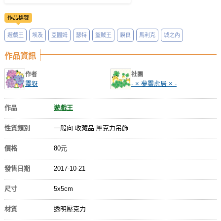
作品標籤
遊戲王
埃及
亞圖姆
瑟特
盜賊王
貘良
馬利克
城之內
作品資訊
作者
社團
靈犽
- × 夢靈虎居 × -
作品
遊戲王
性質類別
一般向 收藏品 壓克力吊飾
價格
80元
發售日期
2017-10-21
尺寸
5x5cm
材質
透明壓克力