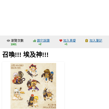
同人社團
工作委託
同人宣傳看板
繪圖藝廊
瀏覽次數
跟它說讚
加入喜愛
加入筆記
交流中心
+2
+1
1001
攤位轉讓區
召喚!!! 埃及神!!!
會員功能選單
會員中心
註冊會員
登入