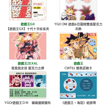
遊戲王GX
YGO DM 遊戲&亞圖姆雙面壓克力
【遊戲王GX】十代十字紋長夾
吊飾
遊戲王ZEXAL
遊戲王
我我我女孩 壓克力立牌
CWT61 闇表認親卡
YGO/遊戲王ＤＭ 鋸齒邊眼鏡布
《遊戲王。海底》紙膠帶