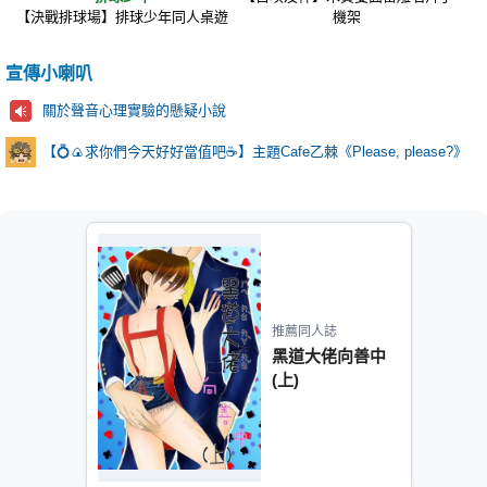
【決戰排球場】排球少年同人桌遊
機架
宣傳小喇叭
關於聲音心理實驗的懸疑小說
【💍🍙求你們今天好好當值吧☕️】主題Cafe乙棘《Please, please?》
推薦同人誌
黑道大佬向善中
(上)