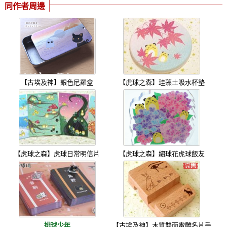
同作者周邊
【古埃及神】銀色尼羅盒
【虎球之森】珪藻土吸水杯墊
【虎球之森】虎球日常明信片
【虎球之森】繡球花虎球飯友
排球少年
【古埃及神】木質雙面雷雕名片手