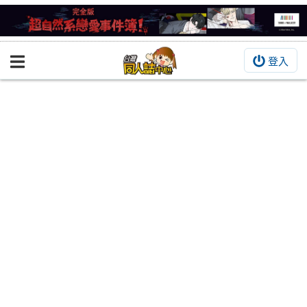
登入
BOOKY書集倉庫
同人作品
同人誌
同人周邊
同人數位作品
活動&消息
同人誌活動
最新消息
同人相關店家
宣傳&交流