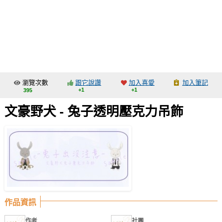
同人社團
工作委託
同人宣傳看板
繪圖藝廊
瀏覽次數
跟它說讚
加入喜愛
加入筆記
交流中心
+1
+1
395
攤位轉讓區
文豪野犬 - 兔子透明壓克力吊飾
會員功能選單
會員中心
註冊會員
登入
作品資訊
作者
社團