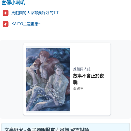
宣傳小喇叭
馬戲團的大家都要好好的T.T
KAITO主題畫集~
推薦同人誌
故事不會止於夜
晚
海賊王
文豪野犬 - 兔子透明壓克力吊飾 留言討論