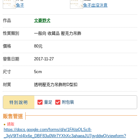
兔子
兔子出沒注意
作品
文豪野犬
性質類別
一般向 收藏品 壓克力吊飾
價格
80元
發售日期
2017-11-27
尺寸
5cm
材質
透明壓克力吊飾附D型扣
量足
附包裝
特別說明
販售管道
通販
https://docs.google.com/forms/d/e/1FAIpQLSc8-
_3gV9lTnI4Ix6e_DBF83u0Wr7YXhXc3ahaeaJU7gyddwQ/viewform?