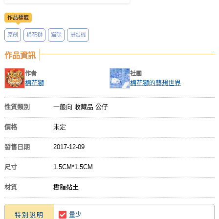
作品標籤
原創
棉花獅
貓咪
扭蛋機
作品資訊
作者
社團
棉花獅
棉花獅的藝想世界
性質類別
一般向 收藏品 公仔
價格
未定
發售日期
2017-12-09
尺寸
1.5CM*1.5CM
材質
樹脂黏土
量少
特別說明