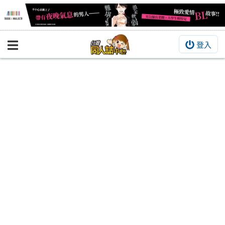
登入
BOOKY書集倉庫
同人作品
同人誌
同人周邊
同人數位作品
活動&消息
同人誌活動
最新消息
同人相關店家
宣傳&交流