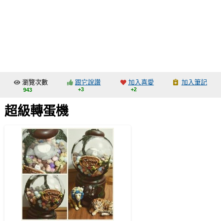
同人社團
工作委託
同人宣傳看板
繪圖藝廊
瀏覽次數
跟它說讚
加入喜愛
加入筆記
交流中心
+3
+2
943
攤位轉讓區
超級轉蛋機
會員功能選單
會員中心
註冊會員
登入