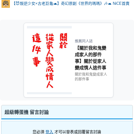
【😈叛逆少女×古老巨龜🐢】奇幻原創《世界的瑪瑪》🎶🐢 NiCE首賣
推薦同人誌
【關於我和鬼變
成家人的那件
事】關於從家人
變成情人這件事
吳明翰X毛邦羽
關於我和鬼變成家人
的那件事
超級轉蛋機 留言討論
您必須
登入
才可以發表或回覆留言討論