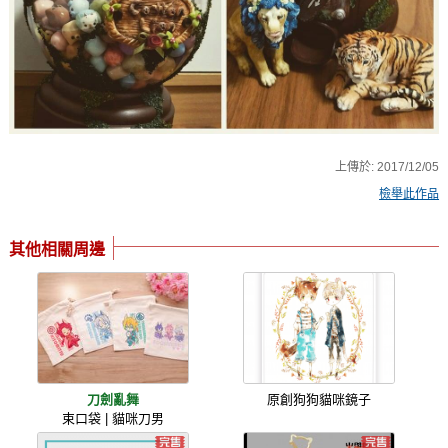
上傳於:
2017/12/05
檢舉此作品
其他相關周邊
刀劍亂舞
原創狗狗貓咪鏡子
束口袋 | 貓咪刀男