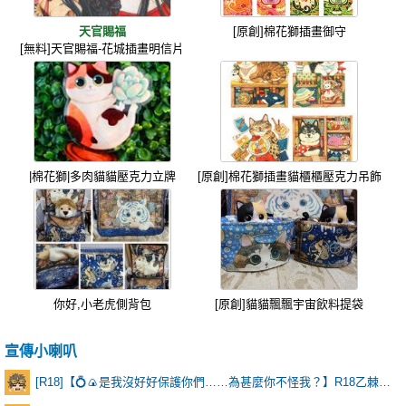
天官賜福
[原創]棉花獅插畫御守
[無料]天官賜福-花城插畫明信片
|棉花獅|多肉貓貓壓克力立牌
[原創]棉花獅插畫貓櫃櫃壓克力吊飾
你好,小老虎側背包
[原創]貓貓飄飄宇宙飲料提袋
宣傳小喇叭
[R18]【💍🍙是我沒好好保護你們……為甚麼你不怪我？】R18乙棘《Poker Face》* 含本篇劇情