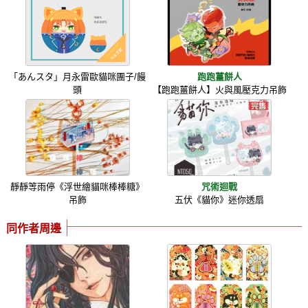
「あんスタ」月永雷歐貓咪團子/饅
跑跑薑餅人
頭
【跑跑薑餅人】火與風壓克力吊飾
靜靜等雨停《浮世繪貓咪棒棒糖》
咒術迴戰
吊飾
五伏《貓你》迷你透扇
同作者周邊