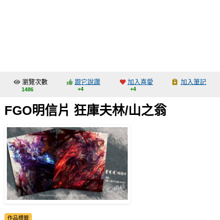
同人社團
工作委託
同人宣傳看板
繪圖藝廊
瀏覽次數
跟它說讚
加入喜愛
加入筆記
交流中心
+4
+4
1486
攤位轉讓區
FGO明信片 狂庫夫林/山之翁
會員功能選單
會員中心
註冊會員
登入
作品標籤