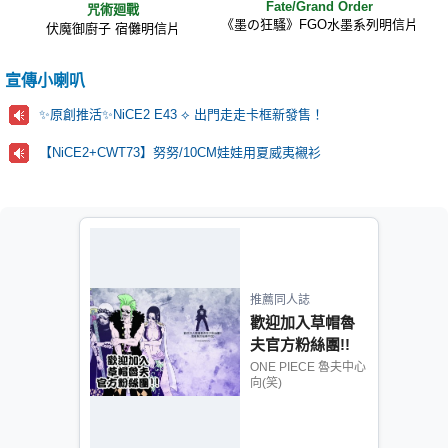
Fate/Grand Order
咒術廻戰
《墨の狂騷》FGO水墨系列明信片
伏魔御廚子 宿儺明信片
宣傳小喇叭
✨原創推活✨NiCE2 E43 ⟡ 出門走走卡框新發售！
【NiCE2+CWT73】努努/10CM娃娃用夏威夷襯衫
推薦同人誌
歡迎加入草帽魯
夫官方粉絲團!!
ONE PIECE 魯夫中心
向(笑)