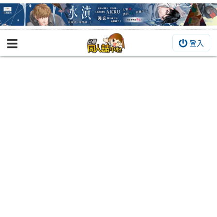
登入
BOOKY書集倉庫
同人作品
同人誌
同人周邊
同人數位作品
活動&消息
同人誌活動
最新消息
同人相關店家
宣傳&交流