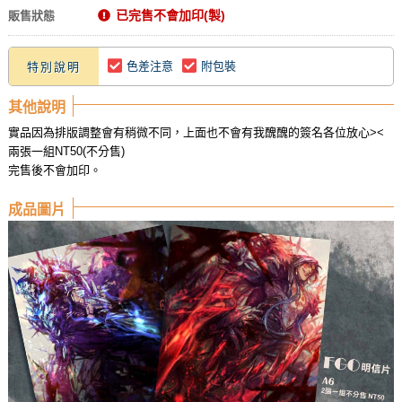
已完售不會加印(製)
販售狀態
色差注意
附包裝
特別說明
其他說明
實品因為排版調整會有稍微不同，上面也不會有我醜醜的簽名各位放心><
兩張一組NT50(不分售)
完售後不會加印。
成品圖片