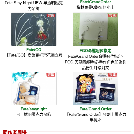
Fate/GrandOrder
Fate Stay Night UBW 半透明壓克
梅林羅曼Q版無料小卡
力吊飾
Fate/GO
FGO命運冠位指定
【Fate/GO】烏魯克打架花圈立牌
Fate/Grand Order命運冠位指定-
FGO.天草四郎時貞-手作角色印象飾
品衍生耳環對夾
Fate/staynight
Fate/Grand Order
弓士透明壓克力吊飾
【Fate/Grand Order】金劍｜壓克力
手機座
同作者周邊