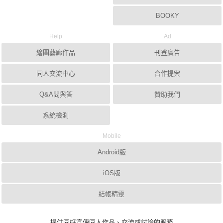
BOOKY
Help
Ad
繪圖藝廊作品
刊登廣告
同人交流中心
合作提案
Q&A問與答
贊助我們
系統檢測
Mobile
Android版
iOS版
結帳精靈
提供同好宣傳同人作品、交流或討論的服務