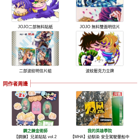
JOJO二部無料貼紙
JOJO 無料雙面明信片
二部波紋明信片組
波紋壓克力立牌
同作者周邊
鋼之鍊金術師
我的英雄學院
【鋼鍊】兄弟貼貼 vol.2
【MHA】幼馴染 安全駕駛暈船中