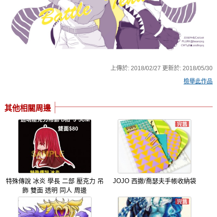
上傳於:
2018/02/27
更新於:
2018/05/30
檢舉此作品
其他相關周邊
特殊傳說 冰炎 學長 二部 壓克力 吊
JOJO 西撒/喬瑟夫手帳收納袋
飾 雙面 透明 同人 周邊