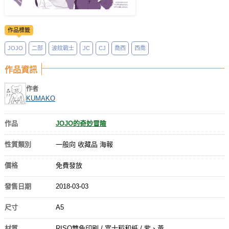
作品標籤
JOJO
二部
波紋戰士
JC
CJ
喬西
西喬
作品資訊
作者
KUMAKO
作品
JOJO的奇妙冒險
性質類別
一般向 收藏品 海報
價格
免費發放
發售日期
2018-03-03
尺寸
A5
材質
RISO雙色印刷 / 富士稻和紙 / 紫、黃