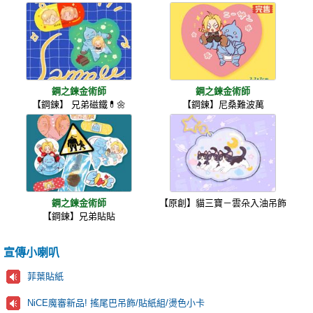
鋼之鍊金術師
鋼之鍊金術師
【鋼鍊】 兄弟磁鐵💊🌼
【鋼鍊】尼桑難波萬
鋼之鍊金術師
【原創】貓三寶－雲朵入油吊飾
【鋼鍊】兄弟貼貼
宣傳小喇叭
菲葉貼紙
NiCE魔審新品! 搖尾巴吊飾/貼紙組/燙色小卡