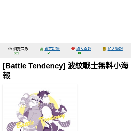
同人社團
工作委託
同人宣傳看板
繪圖藝廊
瀏覽次數
跟它說讚
加入喜愛
加入筆記
交流中心
+2
+0
861
攤位轉讓區
[Battle Tendency] 波紋戰士無料小海
會員功能選單
報
會員中心
註冊會員
登入