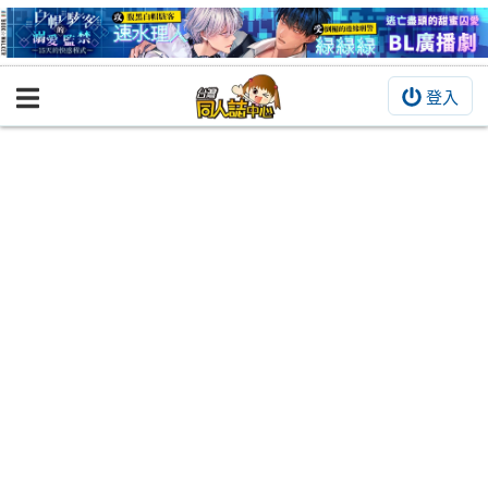
登入
BOOKY書集倉庫
同人作品
同人誌
同人周邊
同人數位作品
活動&消息
同人誌活動
最新消息
同人相關店家
宣傳&交流