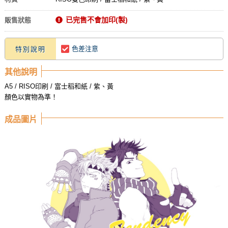
已完售不會加印(製)
販售狀態
色差注意
特別說明
其他說明
A5 / RISO印刷 / 富士稻和紙 / 紫、黃
顏色以實物為準！
成品圖片