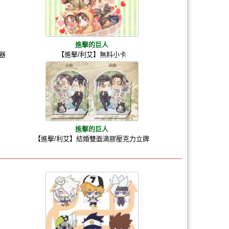
進擊的巨人
器
【進擊/利艾】無料小卡
進擊的巨人
【進擊/利艾】結婚雙面滴膠壓克力立牌