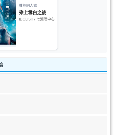
推薦同人誌
染上雪白之後
IDOLiSH7 七瀨陸中心
論