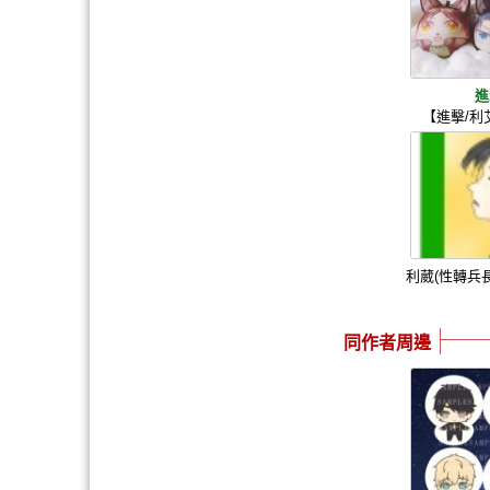
進
【進擊/利
利葳(性轉兵長) 
同作者周邊