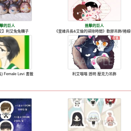
擊的巨人
進擊的巨人
艾】利艾兔兔糰子
《里維兵長&艾倫的掃除時間》軟膠吊飾/捲線
Female Levi 書籤
利艾喵喵 透明 壓克力吊飾