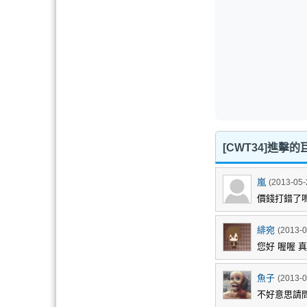
[CWT34]進擊
嵐
(2013-05-
價錢打錯了嗎
緋宛
(2013-0
您好 喔喔 真
魚子
(2013-0
不好意思請問