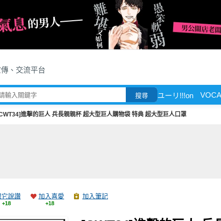
宣傳、交流平台
VOCA
ユーリ!!!on
搜尋
[CWT34]進擊的巨人 兵長親親杯 超大型巨人購物袋 特典 超大型巨人口罩
跟它說讚
加入喜愛
加入筆記
+18
+18