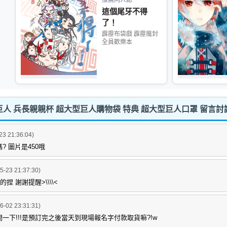
這個尾牙不得
了！
霹靂布袋戲 霹靂魔封
全員歡樂本
的巨人 兵長親親杯 超大型巨人購物袋 特典 超大型巨人口罩 留言討
23 21:36:04)
? 圖片是450哦
5-23 21:37:30)
的捏 謝謝提醒>\\\\<
6-02 23:31:31)
一下!!!是預訂完之後當天到現場報名字付款取貨嘛?!w