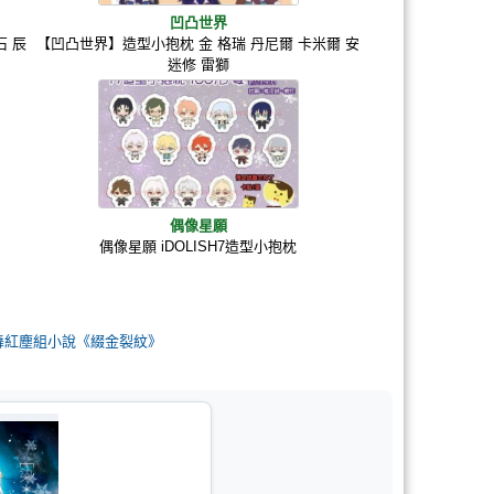
凹凸世界
石 辰
【凹凸世界】造型小抱枕 金 格瑞 丹尼爾 卡米爾 安
迷修 雷獅
偶像星願
偶像星願 iDOLISH7造型小抱枕
劍亂舞紅塵組小說《綴金裂紋》