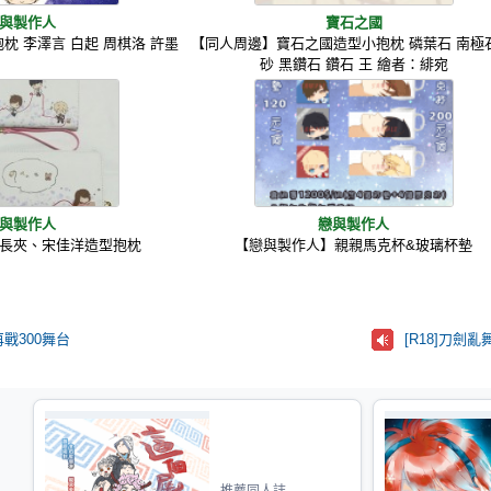
與製作人
寶石之國
枕 李澤言 白起 周棋洛 許墨
【同人周邊】寶石之國造型小抱枕 磷葉石 南極
砂 黑鑽石 鑽石 王 繪者：緋宛
與製作人
戀與製作人
長夾、宋佳洋造型抱枕
【戀與製作人】親親馬克杯&玻璃杯墊
戰300舞台
[R18]刀
推薦同人誌