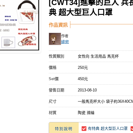
[CWT34]進擊的巨人 
典 超大型巨人口罩
作品資訊
作者
緋宛
性質類別
女性向 生活用品 馬克杯
價格
250元
Set價
450元
發售日期
2013-08-10
尺寸
一般馬克杯大小 袋子約36X40C
材質
陶瓷 滌綸
有特典 超大型巨人口罩
特別說明