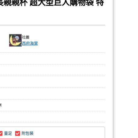
兵長親親杯 超大型巨人購物袋 特
社團
西府海棠
M
量足
附包裝