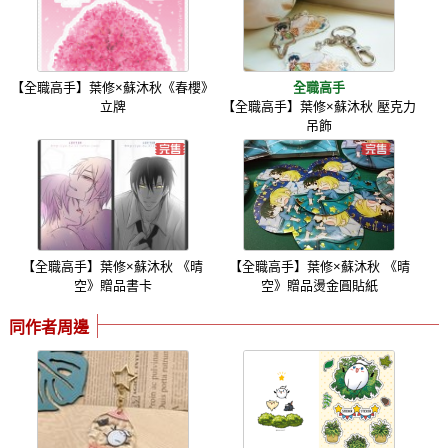
【全職高手】葉修×蘇沐秋《春櫻》
全職高手
立牌
【全職高手】葉修×蘇沐秋 壓克力
吊飾
【全職高手】葉修×蘇沐秋 《晴
【全職高手】葉修×蘇沐秋 《晴
空》贈品書卡
空》贈品燙金圓貼紙
同作者周邊