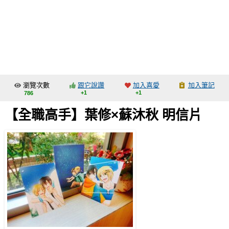
同人社團
工作委託
同人宣傳看板
繪圖藝廊
瀏覽次數
跟它說讚
加入喜愛
加入筆記
交流中心
+1
+1
786
攤位轉讓區
【全職高手】葉修×蘇沐秋 明信片
會員功能選單
會員中心
註冊會員
登入