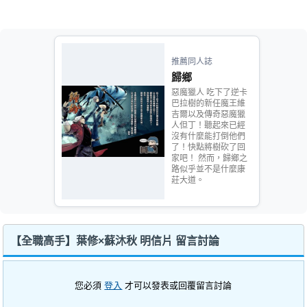
推薦同人誌
歸鄉
惡魔獵人 吃下了逆卡
巴拉樹的新任魔王維
吉爾以及傳奇惡魔獵
人但丁！聽起來已經
沒有什麼能打倒他們
了！快點將樹砍了回
家吧！ 然而，歸鄉之
路似乎並不是什麼康
莊大道。
【全職高手】葉修×蘇沐秋 明信片 留言討論
您必須
登入
才可以發表或回覆留言討論