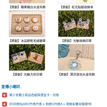
【原創】糖果機台水波吊飾
【原創】虹光貼紙收納本
【原創】冰品餅乾毛絨徽章
【原創】光敏收納印章
【原創】光敏方形印章
【原創】漂浮游池水波吊飾
宣傳小喇叭
美少女戰士新品色紙與燙金卡－月核
[R18]修仙ABO竹馬竹馬 x 劍修O丹修A x 清爽系雙向暗戀HE