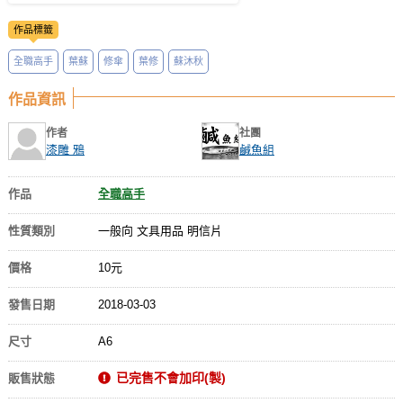
作品標籤
全職高手
葉蘇
修傘
葉修
蘇沐秋
作品資訊
作者
社團
漆雕 鴉
鹹魚組
作品
全職高手
性質類別
一般向 文具用品 明信片
價格
10元
發售日期
2018-03-03
尺寸
A6
已完售不會加印(製)
販售狀態