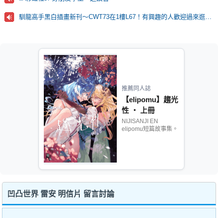
馴龍高手黑白插畫新刊～CWT73在1樓L67！有興趣的人歡迎過來逛逛！
推薦同人誌
【elipomu】趨光
性 ‧ 上冊
NIJISANJI EN
elipomu短篇故事集。
凹凸世界 雷安 明信片 留言討論