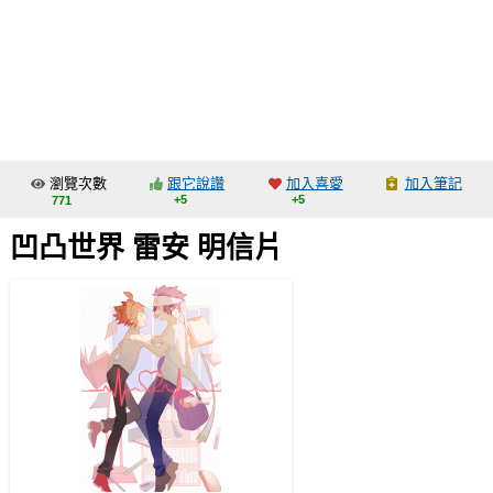
同人社團
工作委託
同人宣傳看板
繪圖藝廊
瀏覽次數
跟它說讚
加入喜愛
加入筆記
交流中心
+5
+5
771
攤位轉讓區
凹凸世界 雷安 明信片
會員功能選單
會員中心
註冊會員
登入