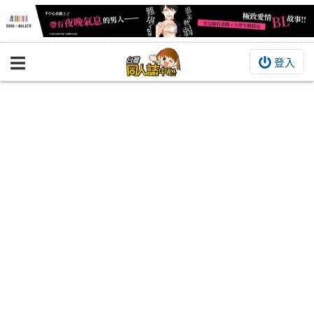
登入
BOOKY書集倉庫
同人作品
同人誌
同人周邊
同人數位作品
活動&消息
同人誌活動
最新消息
同人相關店家
宣傳&交流