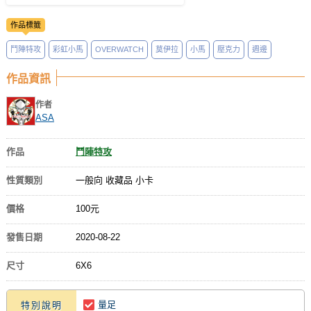
作品標籤
鬥陣特攻
彩虹小馬
OVERWATCH
莫伊拉
小馬
壓克力
週邊
作品資訊
作者
ASA
作品
鬥陣特攻
性質類別
一般向 收藏品 小卡
價格
100元
發售日期
2020-08-22
尺寸
6X6
量足
特別說明