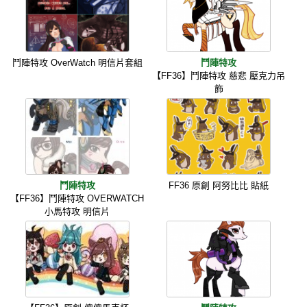
鬥陣特攻 OverWatch 明信片套組
鬥陣特攻
【FF36】鬥陣特攻 慈悲 壓克力吊
飾
鬥陣特攻
FF36 原創 阿努比比 貼紙
【FF36】鬥陣特攻 OVERWATCH
小馬特攻 明信片