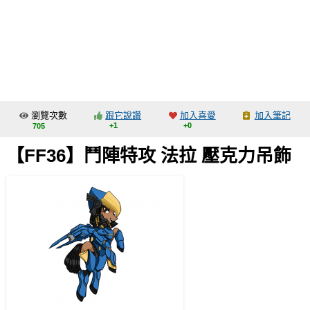
同人社團
工作委託
同人宣傳看板
繪圖藝廊
瀏覽次數
跟它說讚
加入喜愛
加入筆記
交流中心
+1
+0
705
攤位轉讓區
【FF36】鬥陣特攻 法拉 壓克力吊飾
會員功能選單
會員中心
註冊會員
登入