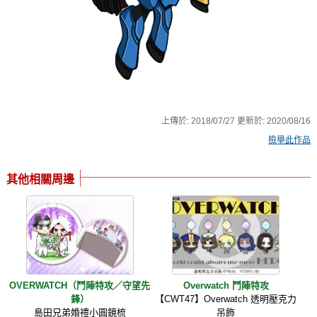
上傳於:
2018/07/27
更新於:
2020/08/16
檢舉此作品
其他相關周邊
OVERWATCH（鬥陣特攻／守望先
Overwatch 鬥陣特攻
鋒）
【CWT47】Overwatch 透明壓克力
島田兄弟婚禮小圓鏡梳
吊飾