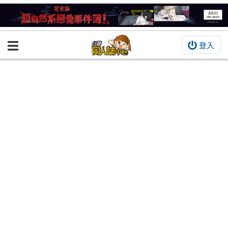
登入
BOOKY書集倉庫
同人作品
同人誌
同人周邊
同人數位作品
活動&消息
同人誌活動
最新消息
同人相關店家
宣傳&交流