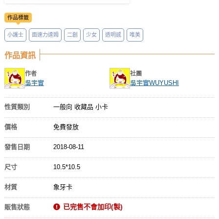
作品標籤
小護士
面速力達姆
二創
少女
透明感
唯美
作品資訊
作者
社團
吳宇實
吳宇實WUYUSHI
性質類別
一般向 收藏品 小卡
價格
免費發放
發售日期
2018-08-11
尺寸
10.5*10.5
材質
象牙卡
已完售不會加印(製)
販售狀態