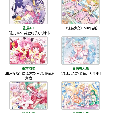
亂馬1/2
〈泳裝少女〉bling貼紙
〈亂馬1/2〉萬聖珊璞方形小卡
東京喵喵
真珠美人魚
〈東京喵喵〉魔法少女only場聯合消
〈真珠美人魚-波音〉方形小卡
費禮