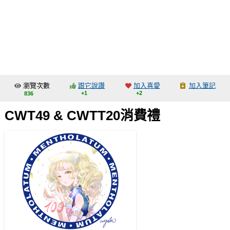
同人社團
工作委託
同人宣傳看板
繪圖藝廊
瀏覽次數
跟它說讚
加入喜愛
加入筆記
交流中心
+1
+2
836
攤位轉讓區
CWT49 & CWTT20消費禮
會員功能選單
會員中心
註冊會員
登入