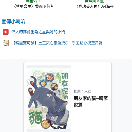
彗星公主
真珠美人魚
〈彗星公主〉雙面明信片
〈真珠美人魚〉A4海報
宣傳小喇叭
偉大的赫爾墨斯之星與她的小門
【精靈寶可夢】土王夾心銅鑼燒🌕 - 手工點心模型吊飾
推薦同人誌
朋友家的貓─晴彥
家篇