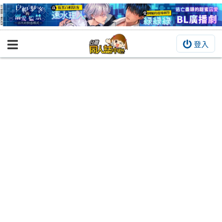
登入
BOOKY書集倉庫
同人作品
同人誌
同人周邊
同人數位作品
活動&消息
同人誌活動
最新消息
同人相關店家
宣傳&交流