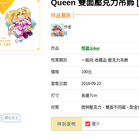
Queen 雙面壓克力吊飾 [
作品資訊
作者
M
作品
怪盜Joker
性質類別
一般向 收藏品 壓克力吊飾
價格
100元
發售日期
2018-09-22
尺寸
長邊7cm
材質
透明壓克力、雙面不同圖、配金
鑽石女王
量少
特別說明