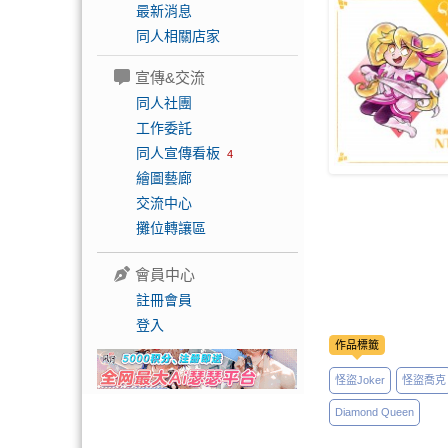
最新消息
同人相關店家
宣傳&交流
同人社團
工作委託
同人宣傳看板
4
繪圖藝廊
交流中心
攤位轉讓區
會員中心
註冊會員
登入
作品標籤
怪盜Joker
怪盜喬克
Diamond Queen