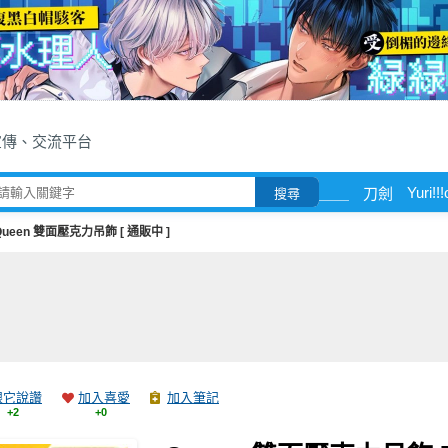
宣傳、交流平台
Yuri!!
＿＿
刀劍
搜尋
Queen 雙面壓克力吊飾 [ 通販中 ]
跟它說讚
加入喜愛
加入筆記
+2
+0