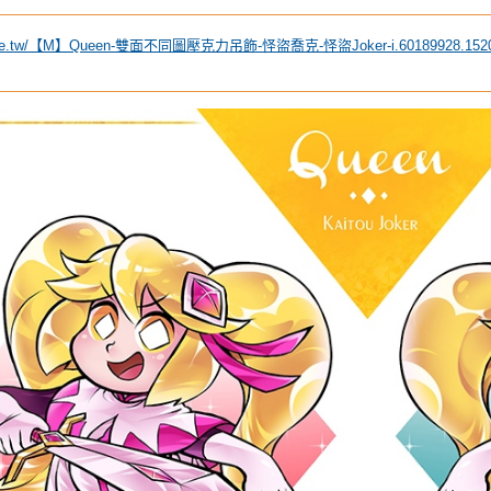
hopee.tw/【M】Queen-雙面不同圖壓克力吊飾-怪盜喬克-怪盜Joker-i.60189928.1520