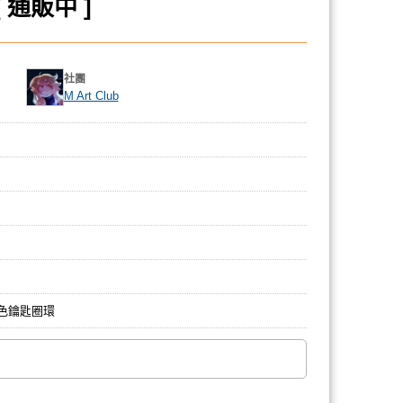
 通販中 ]
社團
M Art Club
色鑰匙圈環