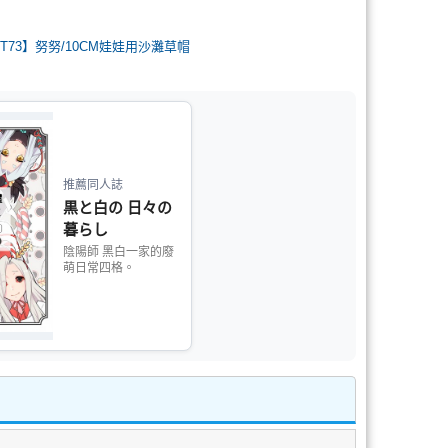
CWT73】努努/10CM娃娃用沙灘草帽
推薦同人誌
黒と白の 日々の
暮らし
陰陽師 黑白一家的廢
萌日常四格。