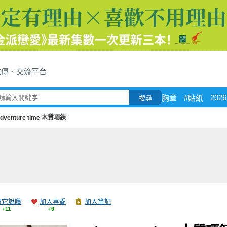
宣傳、交流平台
2026
胸章
#貼紙
搜尋
adventure time 木質項鍊
跟它說讚
加入喜愛
加入筆記
+11
+9