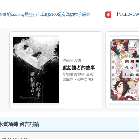
姬毒蛇cosplay燙金小卡套組$100還有滿額贈手扇🩷
【NiCE2+
推薦同人誌
獻給讀者的故事
全知讀者視角 清水，
家庭向，微有CP味
ime 木質項鍊 留言討論