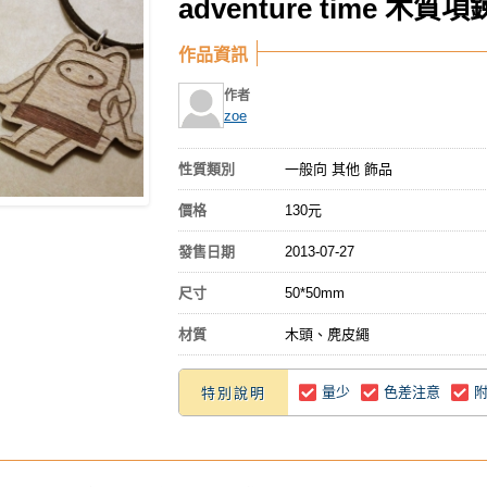
adventure time 木質項
作品資訊
作者
zoe
性質類別
一般向 其他 飾品
價格
130元
發售日期
2013-07-27
尺寸
50*50mm
材質
木頭、麂皮繩
量少
色差注意
特別說明