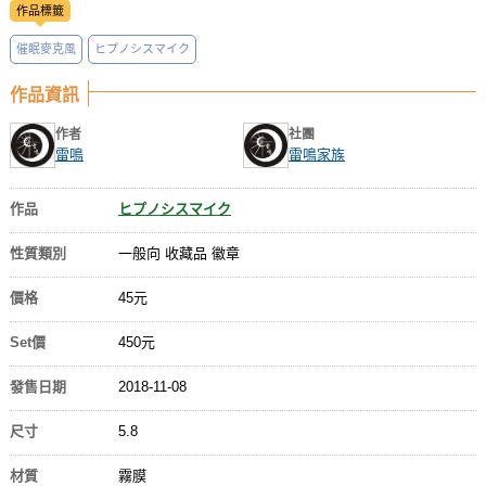
作品標籤
催眠麥克風
ヒプノシスマイク
作品資訊
作者
社團
雷鳴
雷鳴家族
作品
ヒプノシスマイク
性質類別
一般向 收藏品 徽章
價格
45元
Set價
450元
發售日期
2018-11-08
尺寸
5.8
材質
霧膜