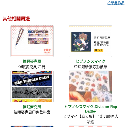
檢舉此作品
其他相關周邊
催眠麥克風
ヒプノシスマイク
催眠麥克風 吊繩
帝幻銀砂膜方形徽章
催眠麥克風
ヒプノシスマイク-Division Rap
Battle-
催眠麥克風印象飲料套
ヒプマイ【麻天狼】半斷刀膜同人
貼紙