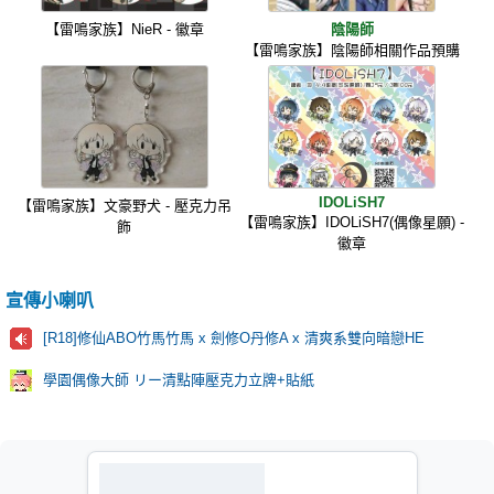
【雷鳴家族】NieR - 徽章
陰陽師
【雷鳴家族】陰陽師相關作品預購
IDOLiSH7
【雷鳴家族】文豪野犬 - 壓克力吊
【雷鳴家族】IDOLiSH7(偶像星願) -
飾
徽章
宣傳小喇叭
[R18]修仙ABO竹馬竹馬 x 劍修O丹修A x 清爽系雙向暗戀HE
學園偶像大師 リー清點陣壓克力立牌+貼紙