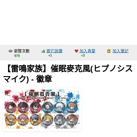
同人社團
工作委託
同人宣傳看板
繪圖藝廊
瀏覽次數
跟它說讚
加入喜愛
加入筆記
交流中心
+1
+3
970
攤位轉讓區
【雷鳴家族】催眠麥克風(ヒプノシス
會員功能選單
マイク) - 徽章
會員中心
註冊會員
登入