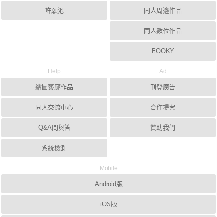
許願池
同人周邊作品
同人數位作品
BOOKY
Help
Ad
繪圖藝廊作品
刊登廣告
同人交流中心
合作提案
Q&A問與答
贊助我們
系統檢測
Mobile
Android版
iOS版