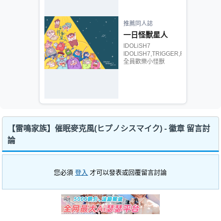
推薦同人誌
一日怪獸星人
IDOLiSH7
IDOLISH7,TRIGGER,Re:vale,ZOOL,
全員歡樂小怪獸
【雷鳴家族】催眠麥克風(ヒプノシスマイク) - 徽章 留言討
論
您必須
登入
才可以發表或回覆留言討論