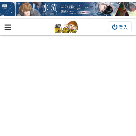
登入
BOOKY書集倉庫
同人作品
同人誌
同人周邊
同人數位作品
活動&消息
同人誌活動
最新消息
同人相關店家
宣傳&交流