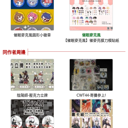
催眠麥克風圓形小徽章
催眠麥克風
【催眠麥克風】催麥亮膜刀模貼紙
同作者周邊
陰陽師-壓克力立牌
CWT44-寄攤參上!